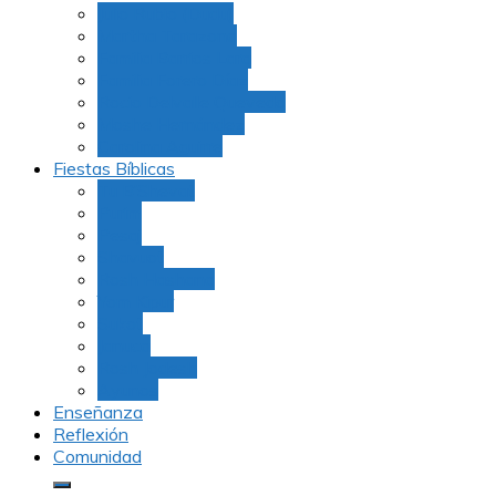
Julio Rubio (Dudu)
Martha Tarazona
Familia Barrios Lara
Familia Forero Díaz
Rocio Delvalle Quevedo
Moshe Hernández
Carolina Aguirre
Fiestas Bíblicas
Tu B’Shevat
Purim
Pesaj
Shavuot
Rosh Hashana
Yom Kipur
Sukot
Januca
Rosh Jodesh
Ayunos
Enseñanza
Reflexión
Comunidad