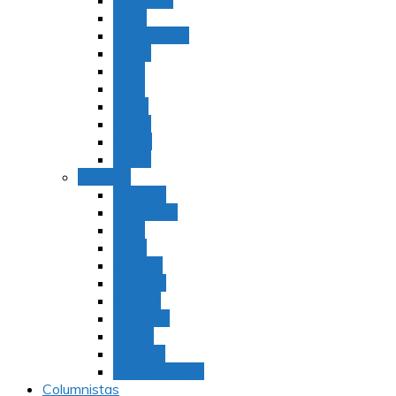
Bamidbar
Nasó
Behaaloteja
Shelaj
Koraj
Jukat
Balak
Pinjas
Matot
Masei
Devarim
Devarím
Vaetjanán
Ekev
Reeh
Shoftím
Ki Tetzé
Ki Tavó
Nitzavim
Vaiélej
Haazinu
Vezot Habrajá
Columnistas