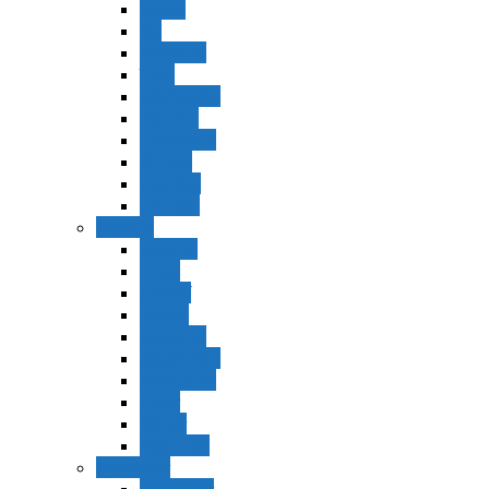
Vaerá
Bo
Beshalaj
Yitró
Mishpatím
Terumá
Tetzavéh
Ki Tisá
vayakel
pekudei
Vayikra
Vayikra
Tzav
Shminí
Tazria
Metzorá
Ajaréi Mot
Kedoshím
Emor
Behar
bejukotai
Bamidbar