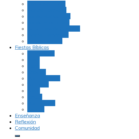
Julio Rubio (Dudu)
Martha Tarazona
Familia Barrios Lara
Familia Forero Díaz
Rocio Delvalle Quevedo
Moshe Hernández
Carolina Aguirre
Fiestas Bíblicas
Tu B’Shevat
Purim
Pesaj
Shavuot
Rosh Hashana
Yom Kipur
Sukot
Januca
Rosh Jodesh
Ayunos
Enseñanza
Reflexión
Comunidad