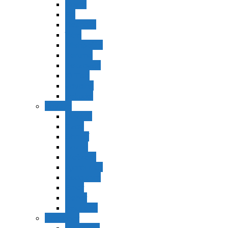
Vaerá
Bo
Beshalaj
Yitró
Mishpatím
Terumá
Tetzavéh
Ki Tisá
vayakel
pekudei
Vayikra
Vayikra
Tzav
Shminí
Tazria
Metzorá
Ajaréi Mot
Kedoshím
Emor
Behar
bejukotai
Bamidbar