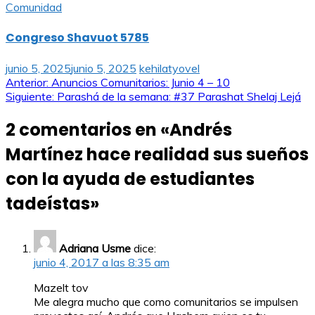
Comunidad
Congreso Shavuot 5785
junio 5, 2025
junio 5, 2025
kehilatyovel
Navegación
Anterior:
Anuncios Comunitarios: Junio 4 – 10
Siguiente:
Parashá de la semana: #37 Parashat Shelaj Lejá
de
2 comentarios en «
Andrés
entradas
Martínez hace realidad sus sueños
con la ayuda de estudiantes
tadeístas
»
Adriana Usme
dice:
junio 4, 2017 a las 8:35 am
Mazelt tov
Me alegra mucho que como comunitarios se impulsen