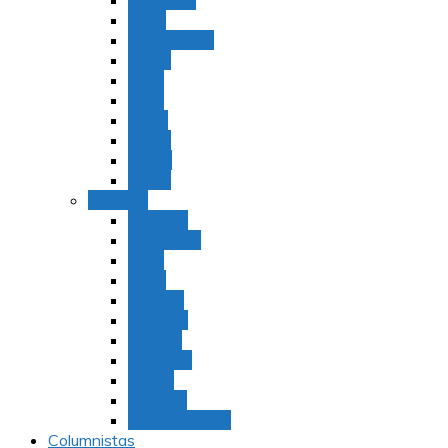
Bamidbar
Nasó
Behaaloteja
Shelaj
Koraj
Jukat
Balak
Pinjas
Matot
Masei
Devarim
Devarím
Vaetjanán
Ekev
Reeh
Shoftím
Ki Tetzé
Ki Tavó
Nitzavim
Vaiélej
Haazinu
Vezot Habrajá
Columnistas