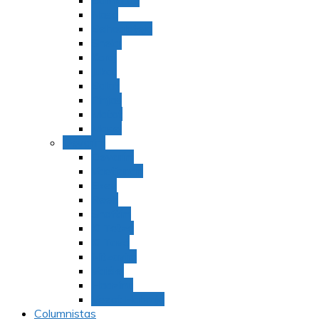
Bamidbar
Nasó
Behaaloteja
Shelaj
Koraj
Jukat
Balak
Pinjas
Matot
Masei
Devarim
Devarím
Vaetjanán
Ekev
Reeh
Shoftím
Ki Tetzé
Ki Tavó
Nitzavim
Vaiélej
Haazinu
Vezot Habrajá
Columnistas