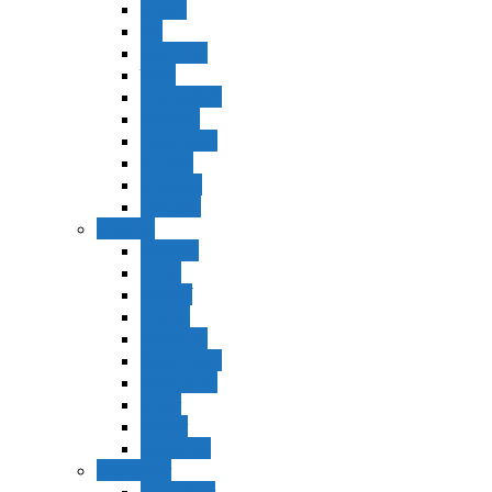
Vaerá
Bo
Beshalaj
Yitró
Mishpatím
Terumá
Tetzavéh
Ki Tisá
vayakel
pekudei
Vayikra
Vayikra
Tzav
Shminí
Tazria
Metzorá
Ajaréi Mot
Kedoshím
Emor
Behar
bejukotai
Bamidbar