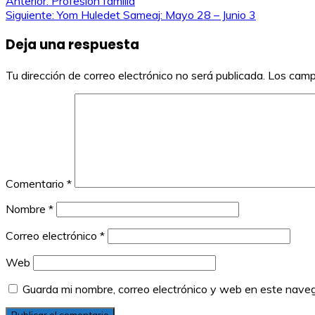
Navegación
Anterior:
Profesión familia
Siguiente:
Yom Huledet Sameaj: Mayo 28 – Junio 3
de
Deja una respuesta
entradas
Tu dirección de correo electrónico no será publicada.
Los camp
Comentario
*
Nombre
*
Correo electrónico
*
Web
Guarda mi nombre, correo electrónico y web en este nave