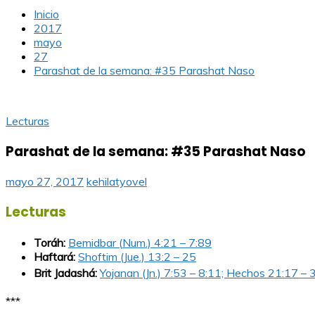
Inicio
2017
mayo
27
Parashat de la semana: #35 Parashat Naso
Lecturas
Parashat de la semana: #35 Parashat Naso
mayo 27, 2017
kehilatyovel
Lecturas
Toráh:
Bemidbar (
Num.)
4:21 – 7:89
Haftará:
Shoftim (Jue.) 13:2 – 25
Brit Jadashá:
Yojanan (Jn.) 7:53 – 8:11; Hechos 21:17 – 
***