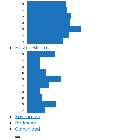
Julio Rubio (Dudu)
Martha Tarazona
Familia Barrios Lara
Familia Forero Díaz
Rocio Delvalle Quevedo
Moshe Hernández
Carolina Aguirre
Fiestas Bíblicas
Tu B’Shevat
Purim
Pesaj
Shavuot
Rosh Hashana
Yom Kipur
Sukot
Januca
Rosh Jodesh
Ayunos
Enseñanza
Reflexión
Comunidad