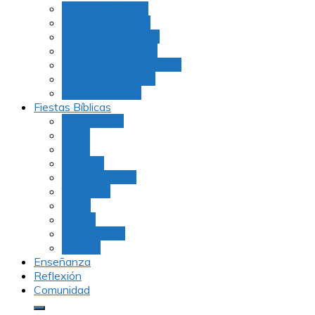
Julio Rubio (Dudu)
Martha Tarazona
Familia Barrios Lara
Familia Forero Díaz
Rocio Delvalle Quevedo
Moshe Hernández
Carolina Aguirre
Fiestas Bíblicas
Tu B’Shevat
Purim
Pesaj
Shavuot
Rosh Hashana
Yom Kipur
Sukot
Januca
Rosh Jodesh
Ayunos
Enseñanza
Reflexión
Comunidad