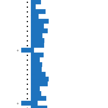
Vaerá
Bo
Beshalaj
Yitró
Mishpatím
Terumá
Tetzavéh
Ki Tisá
vayakel
pekudei
Vayikra
Vayikra
Tzav
Shminí
Tazria
Metzorá
Ajaréi Mot
Kedoshím
Emor
Behar
bejukotai
Bamidbar