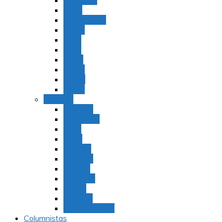
Bamidbar
Nasó
Behaaloteja
Shelaj
Koraj
Jukat
Balak
Pinjas
Matot
Masei
Devarim
Devarím
Vaetjanán
Ekev
Reeh
Shoftím
Ki Tetzé
Ki Tavó
Nitzavim
Vaiélej
Haazinu
Vezot Habrajá
Columnistas