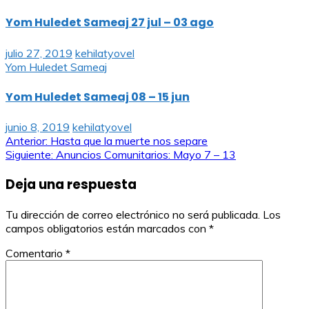
Yom Huledet Sameaj 27 jul – 03 ago
julio 27, 2019
kehilatyovel
Yom Huledet Sameaj
Yom Huledet Sameaj 08 – 15 jun
junio 8, 2019
kehilatyovel
Navegación
Anterior:
Hasta que la muerte nos separe
Siguiente:
Anuncios Comunitarios: Mayo 7 – 13
de
Deja una respuesta
entradas
Tu dirección de correo electrónico no será publicada.
Los
campos obligatorios están marcados con
*
Comentario
*