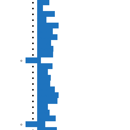
Vaerá
Bo
Beshalaj
Yitró
Mishpatím
Terumá
Tetzavéh
Ki Tisá
vayakel
pekudei
Vayikra
Vayikra
Tzav
Shminí
Tazria
Metzorá
Ajaréi Mot
Kedoshím
Emor
Behar
bejukotai
Bamidbar