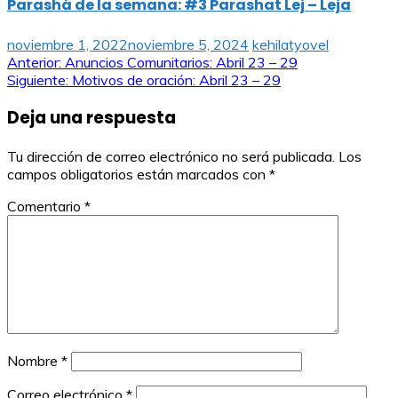
Parashá de la semana: #3 Parashat Lej – Leja
noviembre 1, 2022
noviembre 5, 2024
kehilatyovel
Navegación
Anterior:
Anuncios Comunitarios: Abril 23 – 29
Siguiente:
Motivos de oración: Abril 23 – 29
de
Deja una respuesta
entradas
Tu dirección de correo electrónico no será publicada.
Los
campos obligatorios están marcados con
*
Comentario
*
Nombre
*
Correo electrónico
*