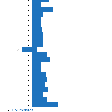
Bamidbar
Nasó
Behaaloteja
Shelaj
Koraj
Jukat
Balak
Pinjas
Matot
Masei
Devarim
Devarím
Vaetjanán
Ekev
Reeh
Shoftím
Ki Tetzé
Ki Tavó
Nitzavim
Vaiélej
Haazinu
Vezot Habrajá
Columnistas