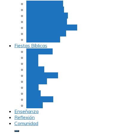
Julio Rubio (Dudu)
Martha Tarazona
Familia Barrios Lara
Familia Forero Díaz
Rocio Delvalle Quevedo
Moshe Hernández
Carolina Aguirre
Fiestas Bíblicas
Tu B’Shevat
Purim
Pesaj
Shavuot
Rosh Hashana
Yom Kipur
Sukot
Januca
Rosh Jodesh
Ayunos
Enseñanza
Reflexión
Comunidad