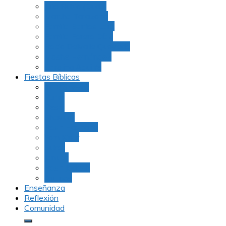
Julio Rubio (Dudu)
Martha Tarazona
Familia Barrios Lara
Familia Forero Díaz
Rocio Delvalle Quevedo
Moshe Hernández
Carolina Aguirre
Fiestas Bíblicas
Tu B’Shevat
Purim
Pesaj
Shavuot
Rosh Hashana
Yom Kipur
Sukot
Januca
Rosh Jodesh
Ayunos
Enseñanza
Reflexión
Comunidad