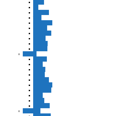
Vaerá
Bo
Beshalaj
Yitró
Mishpatím
Terumá
Tetzavéh
Ki Tisá
vayakel
pekudei
Vayikra
Vayikra
Tzav
Shminí
Tazria
Metzorá
Ajaréi Mot
Kedoshím
Emor
Behar
bejukotai
Bamidbar