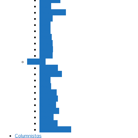
Bamidbar
Nasó
Behaaloteja
Shelaj
Koraj
Jukat
Balak
Pinjas
Matot
Masei
Devarim
Devarím
Vaetjanán
Ekev
Reeh
Shoftím
Ki Tetzé
Ki Tavó
Nitzavim
Vaiélej
Haazinu
Vezot Habrajá
Columnistas