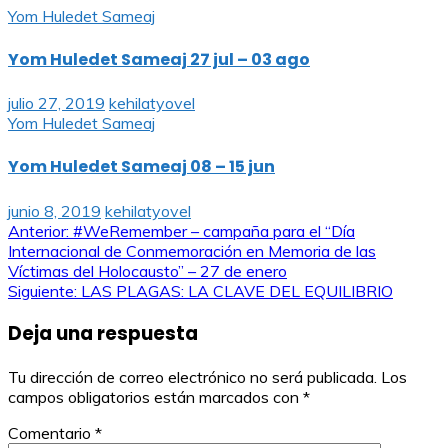
Yom Huledet Sameaj
Yom Huledet Sameaj 27 jul – 03 ago
julio 27, 2019
kehilatyovel
Yom Huledet Sameaj
Yom Huledet Sameaj 08 – 15 jun
junio 8, 2019
kehilatyovel
Navegación
Anterior:
#WeRemember – campaña para el “Día
Internacional de Conmemoración en Memoria de las
de
Víctimas del Holocausto” – 27 de enero
Siguiente:
LAS PLAGAS: LA CLAVE DEL EQUILIBRIO
entradas
Deja una respuesta
Tu dirección de correo electrónico no será publicada.
Los
campos obligatorios están marcados con
*
Comentario
*