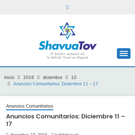
Saltar
al
contenido
Boletín Shavua Tov
BOLETÍN SHAVUA
TOV
Inicio
2016
diciembre
10
Anuncios Comunitarios: Diciembre 11 – 17
Anuncios Comunitarios
Anuncios Comunitarios: Diciembre 11 –
17
diciembre 10, 2016
kehilatyovel