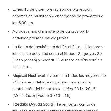
L
unes 12 de diciembre reunión de planeación
cabezas de ministerio y encargados de proyectos a
las 6:30 pm
Ag
radecemos al ministerio de danzas por la
actividad prosede del día jueves.
La fiesta de Januká será del 24 al 31 de diciembre y
los días de actividad serán el Shabat 24, jueves 29
(Rosh Jodesh) y Shabat 31 el resto de días será en
sus casas
.
Majatzit Hashekel:
Invitamos a todos los mayores de
20 años en adelante a que hagamos nuestra
contribución del
Majatzit Hashekel
2014-2015
(Medio Ciclo) [Éxodo 30:13 – 15].
Tzedaka (Ayuda Social):
Tenemos un carrito de
mercado dispuesto para recolectar cada semana