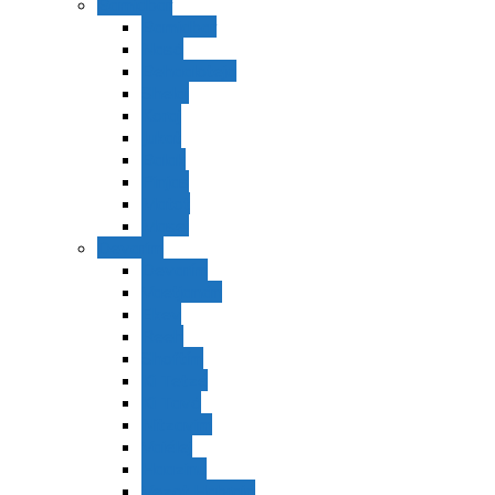
Bamidbar
Bamidbar
Nasó
Behaaloteja
Shelaj
Koraj
Jukat
Balak
Pinjas
Matot
Masei
Devarim
Devarím
Vaetjanán
Ekev
Reeh
Shoftím
Ki Tetzé
Ki Tavó
Nitzavim
Vaiélej
Haazinu
Vezot Habrajá