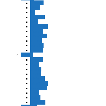
Shemot
Vaerá
Bo
Beshalaj
Yitró
Mishpatím
Terumá
Tetzavéh
Ki Tisá
vayakel
pekudei
Vayikra
Vayikra
Tzav
Shminí
Tazria
Metzorá
Ajaréi Mot
Kedoshím
Emor
Behar
bejukotai