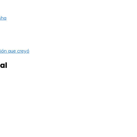
sha
ión que creyó
al