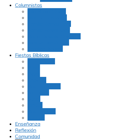
Columnistas
Julio Rubio (Dudu)
Martha Tarazona
Familia Barrios Lara
Familia Forero Díaz
Rocio Delvalle Quevedo
Moshe Hernández
Carolina Aguirre
Fiestas Bíblicas
Tu B’Shevat
Purim
Pesaj
Shavuot
Rosh Hashana
Yom Kipur
Sukot
Januca
Rosh Jodesh
Ayunos
Enseñanza
Reflexión
Comunidad