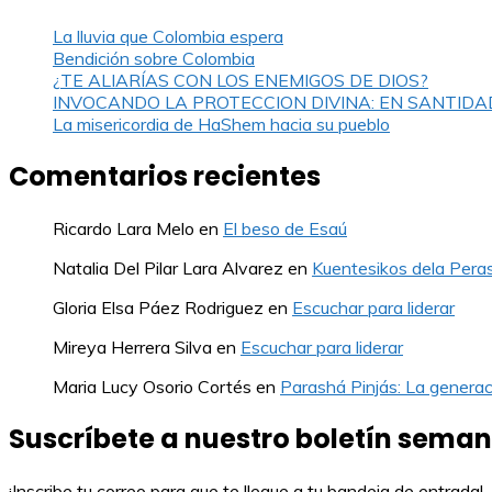
La lluvia que Colombia espera
Bendición sobre Colombia
¿TE ALIARÍAS CON LOS ENEMIGOS DE DIOS?
INVOCANDO LA PROTECCION DIVINA: EN SANTIDA
La misericordia de HaShem hacia su pueblo
Comentarios recientes
Ricardo Lara Melo
en
El beso de Esaú
Natalia Del Pilar Lara Alvarez
en
Kuentesikos dela Pera
Gloria Elsa Páez Rodriguez
en
Escuchar para liderar
Mireya Herrera Silva
en
Escuchar para liderar
Maria Lucy Osorio Cortés
en
Parashá Pinjás: La generac
Suscríbete a nuestro boletín seman
¡Inscribe tu correo para que te llegue a tu bandeja de entrada!