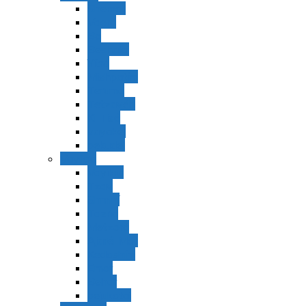
Shemot
Vaerá
Bo
Beshalaj
Yitró
Mishpatím
Terumá
Tetzavéh
Ki Tisá
vayakel
pekudei
Vayikra
Vayikra
Tzav
Shminí
Tazria
Metzorá
Ajaréi Mot
Kedoshím
Emor
Behar
bejukotai