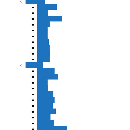
Bamidbar
Bamidbar
Nasó
Behaaloteja
Shelaj
Koraj
Jukat
Balak
Pinjas
Matot
Masei
Devarim
Devarím
Vaetjanán
Ekev
Reeh
Shoftím
Ki Tetzé
Ki Tavó
Nitzavim
Vaiélej
Haazinu
Vezot Habrajá