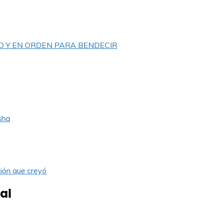
D Y EN ORDEN PARA BENDECIR
sha
ión que creyó
al