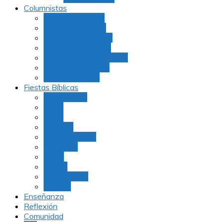
Columnistas
Julio Rubio (Dudu)
Martha Tarazona
Familia Barrios Lara
Familia Forero Díaz
Rocio Delvalle Quevedo
Moshe Hernández
Carolina Aguirre
Fiestas Bíblicas
Tu B’Shevat
Purim
Pesaj
Shavuot
Rosh Hashana
Yom Kipur
Sukot
Januca
Rosh Jodesh
Ayunos
Enseñanza
Reflexión
Comunidad