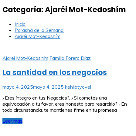
Categoría:
Ajaréi Mot-Kedoshím
Inicio
Parashá de la Semana:
Ajaréi Mot-Kedoshím
Ajaréi Mot-Kedoshím
Familia Forero Díaz
La santidad en los negocios
mayo 4, 2025
mayo 4, 2025
kehilatyovel
¿Eres íntegro en tus Negocios?, ¿Si cometes una
equivocación a tu favor, eres honesto para resarcirlo? ¿En
toda circunstancia, te mantienes firme en tu promesa
Leer más