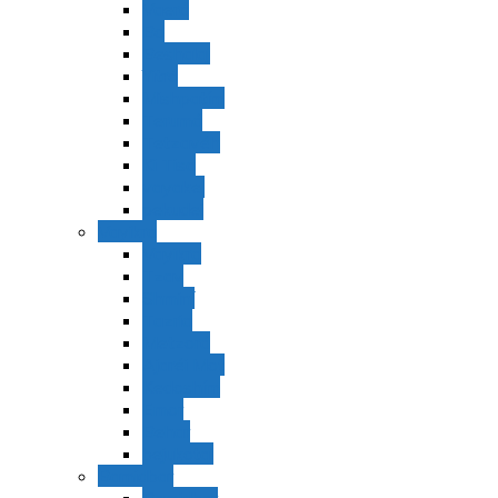
Vaerá
Bo
Beshalaj
Yitró
Mishpatím
Terumá
Tetzavéh
Ki Tisá
vayakel
pekudei
Vayikra
Vayikra
Tzav
Shminí
Tazria
Metzorá
Ajaréi Mot
Kedoshím
Emor
Behar
bejukotai
Bamidbar