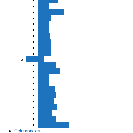
Bamidbar
Nasó
Behaaloteja
Shelaj
Koraj
Jukat
Balak
Pinjas
Matot
Masei
Devarim
Devarím
Vaetjanán
Ekev
Reeh
Shoftím
Ki Tetzé
Ki Tavó
Nitzavim
Vaiélej
Haazinu
Vezot Habrajá
Columnistas