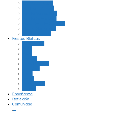
Julio Rubio (Dudu)
Martha Tarazona
Familia Barrios Lara
Familia Forero Díaz
Rocio Delvalle Quevedo
Moshe Hernández
Carolina Aguirre
Fiestas Bíblicas
Tu B’Shevat
Purim
Pesaj
Shavuot
Rosh Hashana
Yom Kipur
Sukot
Januca
Rosh Jodesh
Ayunos
Enseñanza
Reflexión
Comunidad