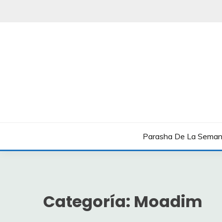
Saltar
al
contenido
Boletín Shavua Tov
BOLETÍN SHAVUA T
Parasha De La Sema
Categoría:
Moadim