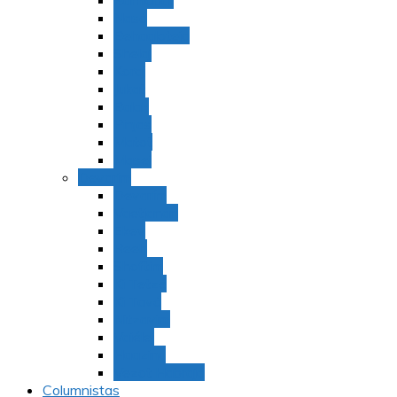
Bamidbar
Nasó
Behaaloteja
Shelaj
Koraj
Jukat
Balak
Pinjas
Matot
Masei
Devarim
Devarím
Vaetjanán
Ekev
Reeh
Shoftím
Ki Tetzé
Ki Tavó
Nitzavim
Vaiélej
Haazinu
Vezot Habrajá
Columnistas