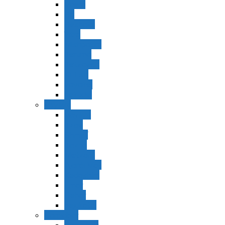
Vaerá
Bo
Beshalaj
Yitró
Mishpatím
Terumá
Tetzavéh
Ki Tisá
vayakel
pekudei
Vayikra
Vayikra
Tzav
Shminí
Tazria
Metzorá
Ajaréi Mot
Kedoshím
Emor
Behar
bejukotai
Bamidbar