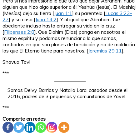
Pero si nos impresiona lo que tuvo que dejar Abraham, hubo
alguien que hizo algo superior a él: Yeshúa (Jesús). El Mashiaj
(Mesías) dejo su tierra [
Juan 1:1
] su parentela [
Lucas 3:23-
27
] y su casa [
Juan 14:2
]. Y al igual que Abraham, fue
obediente incluso hasta entregar su vida en la cruz
[
Filipenses 2:8
]. Que Elohim (Dios) ponga en nosotros el
mismo espíritu y podamos renunciar a lo que somos,
confiados en que son planes de bendición y no de maldición
los que El Eterno tiene para nosotros. [
Jeremías 29:11
].
Shavua Tov!
***
Somos Deivy Barrios y Natalia Lara, casados desde el
2016, padres de 3 pequeños y comunitarios de Yovel.
***
Comparte en redes