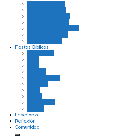
Julio Rubio (Dudu)
Martha Tarazona
Familia Barrios Lara
Familia Forero Díaz
Rocio Delvalle Quevedo
Moshe Hernández
Carolina Aguirre
Fiestas Bíblicas
Tu B’Shevat
Purim
Pesaj
Shavuot
Rosh Hashana
Yom Kipur
Sukot
Januca
Rosh Jodesh
Ayunos
Enseñanza
Reflexión
Comunidad