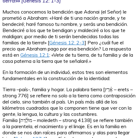
tierra!»» [Génesis 12: 1-3]
Muchos conocemos la bendición que Adonai (el Señor) le
prometió a Abraham: «Haré de ti una nación grande, y te
bendeciré; haré famoso tu nombre, y serás una bendición.
Bendeciré a los que te bendigan y maldeciré a los que te
maldigan; ¡por medio de ti serán bendecidas todas las
familias de la tierra!» [
Génesis 12: 2-3
] Pero ¿cuál fue el
precio que Abraham pago por esa bendición? La respuesta
está en
Génesis 12:1
: «Vete de tu tierra, de tu familia y de la
casa paterna a la tierra que te señalaré.»
En la formación de un individuó, estos tres son elementos
fundamentales en la construcción de la identidad:
Tierra –país-, familia y hogar. La palabra tierra [אָ֫רֶץ – erets –
strong 776] se refiere no solo a la tierra como contraposición
del cielo, sino también al país. Un país más allá de los
kilómetros cuadrados que lo componen tiene que ver con la
gente, la lengua, la cultura y las costumbres.
Familia [מוֹלֶ֫דֶת – moledeth – strong 4138] se refiere también
a la parentela, el nacimiento y el linaje. Es en la familia en
donde se nos dan raíces para afirmarnos y alas para llegar