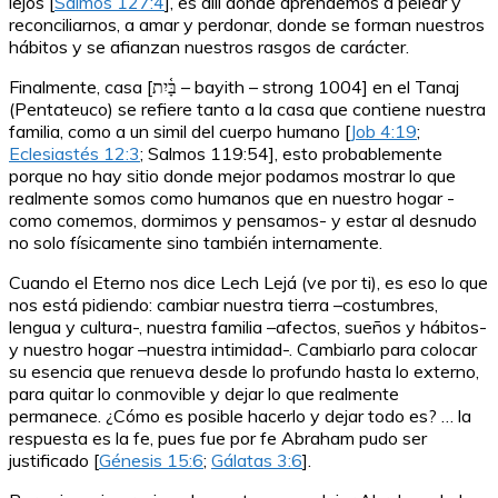
lejos [
Salmos 127:4
], es allí donde aprendemos a pelear y
reconciliarnos, a amar y perdonar, donde se forman nuestros
hábitos y se afianzan nuestros rasgos de carácter.
Finalmente, casa [בָּ֫יִת – bayith – strong 1004] en el Tanaj
(Pentateuco) se refiere tanto a la casa que contiene nuestra
familia, como a un simil del cuerpo humano [
Job 4:19
;
Eclesiastés 12:3
; Salmos 119:54], esto probablemente
porque no hay sitio donde mejor podamos mostrar lo que
realmente somos como humanos que en nuestro hogar -
como comemos, dormimos y pensamos- y estar al desnudo
no solo físicamente sino también internamente.
Cuando el Eterno nos dice Lech Lejá (ve por ti), es eso lo que
nos está pidiendo: cambiar nuestra tierra –costumbres,
lengua y cultura-, nuestra familia –afectos, sueños y hábitos-
y nuestro hogar –nuestra intimidad-. Cambiarlo para colocar
su esencia que renueva desde lo profundo hasta lo externo,
para quitar lo conmovible y dejar lo que realmente
permanece. ¿Cómo es posible hacerlo y dejar todo es? … la
respuesta es la fe, pues fue por fe Abraham pudo ser
justificado [
Génesis 15:6
;
Gálatas 3:6
].