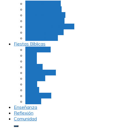
Julio Rubio (Dudu)
Martha Tarazona
Familia Barrios Lara
Familia Forero Díaz
Rocio Delvalle Quevedo
Moshe Hernández
Carolina Aguirre
Fiestas Bíblicas
Tu B’Shevat
Purim
Pesaj
Shavuot
Rosh Hashana
Yom Kipur
Sukot
Januca
Rosh Jodesh
Ayunos
Enseñanza
Reflexión
Comunidad