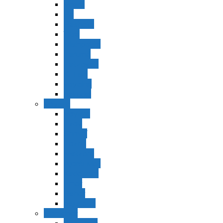
Vaerá
Bo
Beshalaj
Yitró
Mishpatím
Terumá
Tetzavéh
Ki Tisá
vayakel
pekudei
Vayikra
Vayikra
Tzav
Shminí
Tazria
Metzorá
Ajaréi Mot
Kedoshím
Emor
Behar
bejukotai
Bamidbar