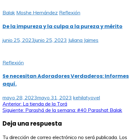
Balak
Moshe Hernández
Reflexión
De la impureza y la culpa a la pureza y mérito
junio 25, 2023
junio 25, 2023
Juliana Jaimes
Reflexión
Se necesitan Adoradores Verdaderos: Informes
aquí.
mayo 28, 2023
mayo 31, 2023
kehilatyovel
Navegación
Anterior:
La tienda de la Torá
Siguiente:
Parashá de la semana: #40 Parashat Balak
de
Deja una respuesta
entradas
Tu dirección de correo electrónico no será publicada.
Los