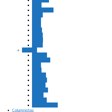
Bamidbar
Nasó
Behaaloteja
Shelaj
Koraj
Jukat
Balak
Pinjas
Matot
Masei
Devarim
Devarím
Vaetjanán
Ekev
Reeh
Shoftím
Ki Tetzé
Ki Tavó
Nitzavim
Vaiélej
Haazinu
Vezot Habrajá
Columnistas