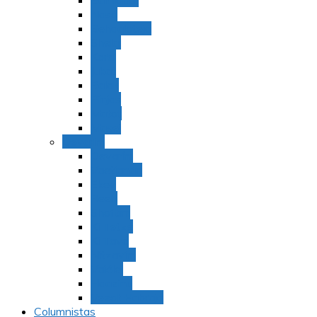
Bamidbar
Nasó
Behaaloteja
Shelaj
Koraj
Jukat
Balak
Pinjas
Matot
Masei
Devarim
Devarím
Vaetjanán
Ekev
Reeh
Shoftím
Ki Tetzé
Ki Tavó
Nitzavim
Vaiélej
Haazinu
Vezot Habrajá
Columnistas