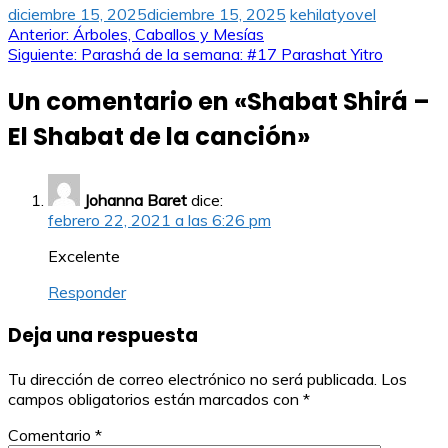
diciembre 15, 2025
diciembre 15, 2025
kehilatyovel
Navegación
Anterior:
Árboles, Caballos y Mesías
Siguiente:
Parashá de la semana: #17 Parashat Yitro
de
Un comentario en «
Shabat Shirá –
entradas
El Shabat de la canción
»
Johanna Baret
dice:
febrero 22, 2021 a las 6:26 pm
Excelente
Responder
Deja una respuesta
Tu dirección de correo electrónico no será publicada.
Los
campos obligatorios están marcados con
*
Comentario
*