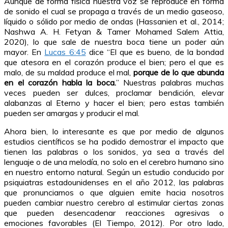
Aunque de forma física nuestra voz se reproduce en forma
de sonido el cual se propaga a través de un medio gaseoso,
líquido o sólido por medio de ondas (Hassanien et al., 2014;
Nashwa A. H. Fetyan & Tamer Mohamed Salem Attia
,
2020), lo que sale de nuestra boca tiene un poder aún
mayor. En
Lucas 6:45
dice “El que es bueno, de la bondad
que atesora en el corazón produce el bien; pero el que es
malo, de su maldad produce el mal,
porque de lo que abunda
en el corazón habla la boca.
” Nuestras palabras muchas
veces pueden ser dulces, proclamar bendición, elevar
alabanzas al Eterno y hacer el bien; pero estas también
pueden ser amargas y producir el mal.
Ahora bien, lo interesante es que por medio de algunos
estudios científicos se ha podido demostrar el impacto que
tienen las palabras o los sonidos, ya sea a través del
lenguaje o de una melodía, no solo en el cerebro humano sino
en nuestro entorno natural. Según un estudio conducido por
psiquiatras estadounidenses en el año 2012, las palabras
que pronunciamos o que alguien emite hacia nosotros
pueden cambiar nuestro cerebro al estimular ciertas zonas
que pueden desencadenar reacciones agresivas o
emociones favorables (El Tiempo, 2012). Por otro lado,