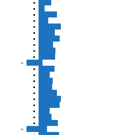
Vaerá
Bo
Beshalaj
Yitró
Mishpatím
Terumá
Tetzavéh
Ki Tisá
vayakel
pekudei
Vayikra
Vayikra
Tzav
Shminí
Tazria
Metzorá
Ajaréi Mot
Kedoshím
Emor
Behar
bejukotai
Bamidbar