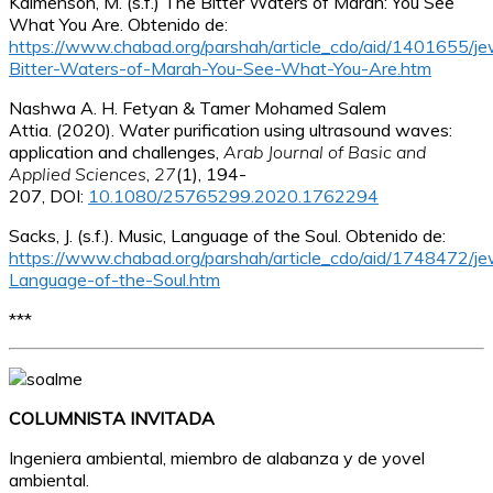
Kalmenson, M. (s.f.) The Bitter Waters of Marah: You See
What You Are.
Obtenido de:
https://www.chabad.org/parshah/article_cdo/aid/1401655/j
Bitter-Waters-of-Marah-You-See-What-You-Are.htm
Nashwa A. H. Fetyan & Tamer Mohamed Salem
Attia
.
(2020)
.
Water purification using ultrasound waves:
application and challenges,
Arab Journal of Basic and
Applied Sciences
,
27
(
1
)
, 194-
207, DOI:
10.1080/25765299.2020.1762294
Sacks, J. (s.f.).
Music, Language of the Soul
.
Obtenido de:
https://www.chabad.org/parshah/article_cdo/aid/1748472/je
Language-of-the-Soul.htm
***
COLUMNISTA INVITADA
Ingeniera ambiental, miembro de alabanza y de yovel
ambiental.