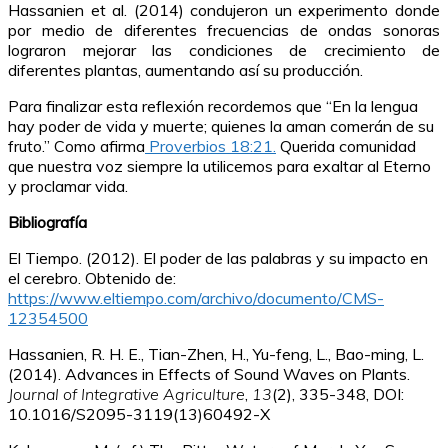
Hassanien et al. (2014) condujeron un experimento donde
por medio de diferentes frecuencias de ondas sonoras
lograron mejorar las condiciones de crecimiento de
diferentes plantas, aumentando así su producción.
Para finalizar esta reflexión recordemos que “En la lengua
hay poder de vida y muerte; quienes la aman comerán de su
fruto.” Como afirma
Proverbios 18:21.
Querida comunidad
que nuestra voz siempre la utilicemos para exaltar al Eterno
y proclamar vida.
Bibliografía
El Tiempo. (2012).
El poder de las palabras y su impacto en
el cerebro
. Obtenido de:
https://www.eltiempo.com/archivo/documento/CMS-
12354500
Hassanien, R. H. E., Tian-Zhen, H., Yu-feng, L., Bao-ming, L.
(2014).
Advances in Effects of Sound Waves on Plants
.
Journal of Integrative Agriculture
,
13
(2)
,
335-348
, DOI:
10.1016/S2095-3119(13)60492-X