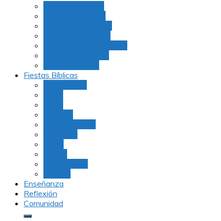
Julio Rubio (Dudu)
Martha Tarazona
Familia Barrios Lara
Familia Forero Díaz
Rocio Delvalle Quevedo
Moshe Hernández
Carolina Aguirre
Fiestas Bíblicas
Tu B’Shevat
Purim
Pesaj
Shavuot
Rosh Hashana
Yom Kipur
Sukot
Januca
Rosh Jodesh
Ayunos
Enseñanza
Reflexión
Comunidad