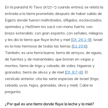
En la parashá Ki Tavo (כִּי-תָבוֹא cuando entres) se relata la
entrada a la tierra prometida, después de haber salido de
Egipto donde fueron maltratados, afligidos, esclavizados,
oprimidos y HaShem los sacó con mano fuerte, con
brazo extendido, con gran espanto, con señales, milagros
y les dio la tierra que fluye leche y miel [
Dt. 26:1-9
]. Israel
es la mas hermosa de todas las tierras [
Ez 20:6
].
También, es una tierra buena, tierra de arroyos, de aguas,
de fuentes y de manantiales, que brotan en vegas y
montes, tierra de trigo y cebada, de vides, higueras y
granados, tierra de olivos y de miel [
Dt. 8:7-8
]. El
versículo anterior, cita las siete especias de Israel (trigo,
cebada, uvas, higos, granadas, oliva y miel). Cabe la
pregunta:
¿Por qué es una tierra donde fluye la leche y la miel?