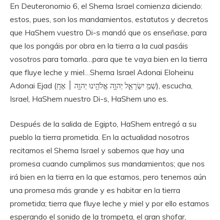
En Deuteronomio 6, el Shema Israel comienza diciendo:
estos, pues, son los mandamientos, estatutos y decretos
que HaShem vuestro Di-s mandó que os enseñase, para
que los pongáis por obra en la tierra a la cual pasáis
vosotros para tomarla…para que te vaya bien en la tierra
que fluye leche y miel…Shema Israel Adonai Eloheinu
Adonai Ejad (שְׁמַ֖ יִשְׂרָאֵ֑ל יְהוָ֥ה אֱלֹהֵ֖ינוּ יְהוָ֥ה ׀ אֶחָֽ), escucha,
Israel, HaShem nuestro Di-s, HaShem uno es.
Después de la salida de Egipto, HaShem entregó a su
pueblo la tierra prometida. En la actualidad nosotros
recitamos el Shema Israel y sabemos que hay una
promesa cuando cumplimos sus mandamientos; que nos
irá bien en la tierra en la que estamos, pero tenemos aún
una promesa más grande y es habitar en la tierra
prometida; tierra que fluye leche y miel y por ello estamos
esperando el sonido de la trompeta, el gran shofar,