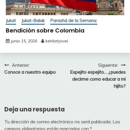
Jukat
Jukat-Balak
Parashá de la Semana:
Bendición sobre Colombia
junio 15, 2026
kehilatyovel
Navegación
Anterior:
Siguiente:
Conoce a nuestro equipo
Espejito espejito… ¿puedes
de
decirme como educar a mi
entradas
hijito?
Deja una respuesta
Tu dirección de correo electrónico no será publicada.
Los
campos obligatorios están marcados con
*