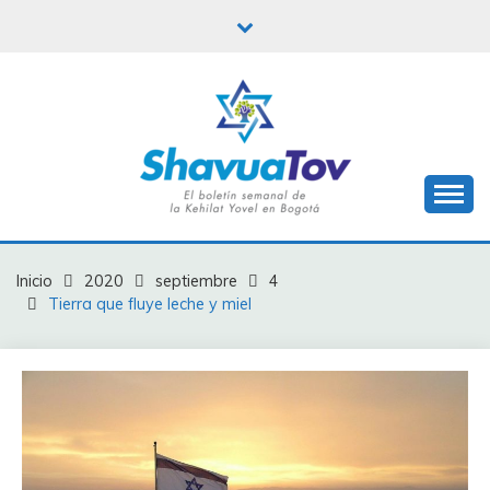
Saltar
al
contenido
Boletín Shavua Tov
BOLETÍN SHAVUA
TOV
Inicio
2020
septiembre
4
Tierra que fluye leche y miel