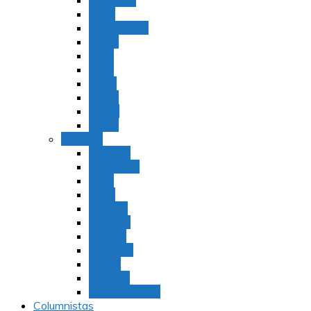
Bamidbar
Nasó
Behaaloteja
Shelaj
Koraj
Jukat
Balak
Pinjas
Matot
Masei
Devarim
Devarím
Vaetjanán
Ekev
Reeh
Shoftím
Ki Tetzé
Ki Tavó
Nitzavim
Vaiélej
Haazinu
Vezot Habrajá
Columnistas