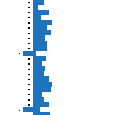
Vaerá
Bo
Beshalaj
Yitró
Mishpatím
Terumá
Tetzavéh
Ki Tisá
vayakel
pekudei
Vayikra
Vayikra
Tzav
Shminí
Tazria
Metzorá
Ajaréi Mot
Kedoshím
Emor
Behar
bejukotai
Bamidbar