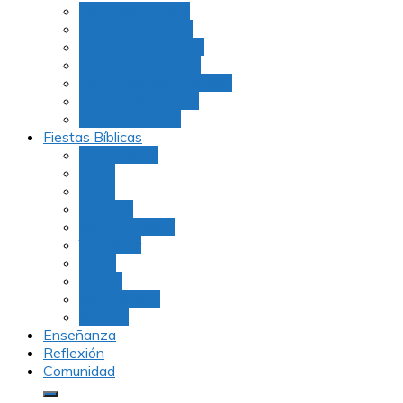
Julio Rubio (Dudu)
Martha Tarazona
Familia Barrios Lara
Familia Forero Díaz
Rocio Delvalle Quevedo
Moshe Hernández
Carolina Aguirre
Fiestas Bíblicas
Tu B’Shevat
Purim
Pesaj
Shavuot
Rosh Hashana
Yom Kipur
Sukot
Januca
Rosh Jodesh
Ayunos
Enseñanza
Reflexión
Comunidad