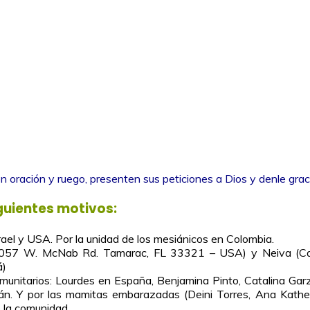
n oración y ruego, presenten sus peticiones a Dios y denle grac
guientes motivos:
rael y USA. Por la unidad de los mesiánicos en Colombia.
(8057 W. McNab Rd. Tamarac, FL 33321 – USA) y Neiva (Call
á)
omunitarios: Lourdes en España, Benjamina Pinto, Catalina Garz
án. Y por las mamitas embarazadas (Deini Torres, Ana Kather
e la comunidad.