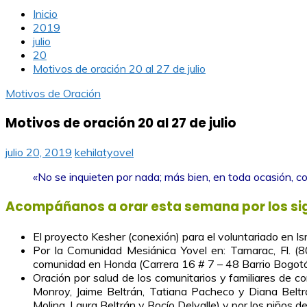
Inicio
2019
julio
20
Motivos de oración 20 al 27 de julio
Motivos de Oración
Motivos de oración 20 al 27 de julio
julio 20, 2019
kehilatyovel
«No se inquieten por nada; más bien, en toda ocasión, co
Acompáñanos a orar esta semana por los si
El proyecto Kesher (conexión) para el voluntariado en Is
Por la Comunidad Mesiánica Yovel en: Tamarac, Fl. 
comunidad en Honda (Carrera 16 # 7 – 48 Barrio Bogot
Oración por salud de los comunitarios y familiares de c
Monroy, Jaime Beltrán, Tatiana Pacheco y Diana Beltr
Molina, Laura Beltrán y Rocío Delvalle) y por los niños d