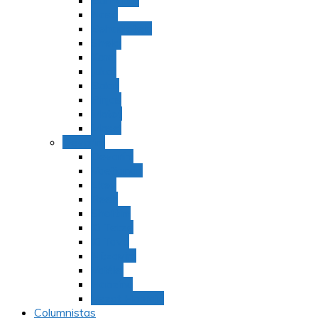
Bamidbar
Nasó
Behaaloteja
Shelaj
Koraj
Jukat
Balak
Pinjas
Matot
Masei
Devarim
Devarím
Vaetjanán
Ekev
Reeh
Shoftím
Ki Tetzé
Ki Tavó
Nitzavim
Vaiélej
Haazinu
Vezot Habrajá
Columnistas