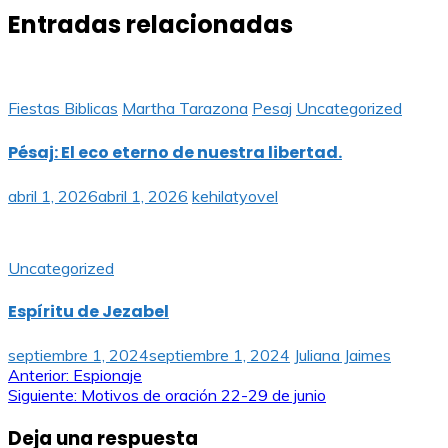
Entradas relacionadas
Fiestas Biblicas
Martha Tarazona
Pesaj
Uncategorized
Pésaj: El eco eterno de nuestra libertad.
abril 1, 2026
abril 1, 2026
kehilatyovel
Uncategorized
Espíritu de Jezabel
septiembre 1, 2024
septiembre 1, 2024
Juliana Jaimes
Navegación
Anterior:
Espionaje
Siguiente:
Motivos de oración 22-29 de junio
de
Deja una respuesta