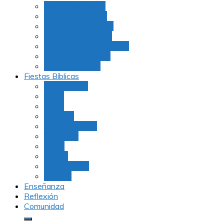
Julio Rubio (Dudu)
Martha Tarazona
Familia Barrios Lara
Familia Forero Díaz
Rocio Delvalle Quevedo
Moshe Hernández
Carolina Aguirre
Fiestas Bíblicas
Tu B’Shevat
Purim
Pesaj
Shavuot
Rosh Hashana
Yom Kipur
Sukot
Januca
Rosh Jodesh
Ayunos
Enseñanza
Reflexión
Comunidad