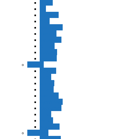
Vaerá
Bo
Beshalaj
Yitró
Mishpatím
Terumá
Tetzavéh
Ki Tisá
vayakel
pekudei
Vayikra
Vayikra
Tzav
Shminí
Tazria
Metzorá
Ajaréi Mot
Kedoshím
Emor
Behar
bejukotai
Bamidbar