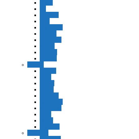
Vaerá
Bo
Beshalaj
Yitró
Mishpatím
Terumá
Tetzavéh
Ki Tisá
vayakel
pekudei
Vayikra
Vayikra
Tzav
Shminí
Tazria
Metzorá
Ajaréi Mot
Kedoshím
Emor
Behar
bejukotai
Bamidbar