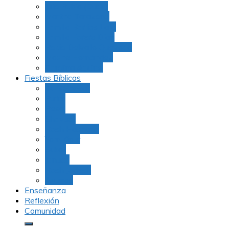
Julio Rubio (Dudu)
Martha Tarazona
Familia Barrios Lara
Familia Forero Díaz
Rocio Delvalle Quevedo
Moshe Hernández
Carolina Aguirre
Fiestas Bíblicas
Tu B’Shevat
Purim
Pesaj
Shavuot
Rosh Hashana
Yom Kipur
Sukot
Januca
Rosh Jodesh
Ayunos
Enseñanza
Reflexión
Comunidad