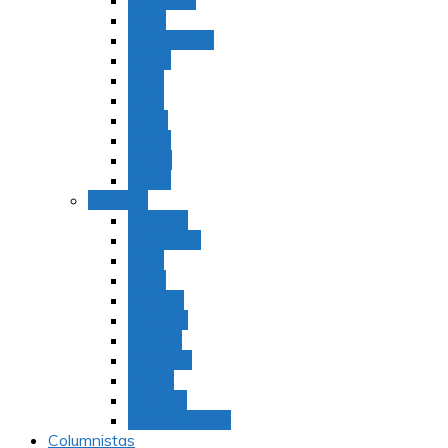
Bamidbar
Nasó
Behaaloteja
Shelaj
Koraj
Jukat
Balak
Pinjas
Matot
Masei
Devarim
Devarím
Vaetjanán
Ekev
Reeh
Shoftím
Ki Tetzé
Ki Tavó
Nitzavim
Vaiélej
Haazinu
Vezot Habrajá
Columnistas