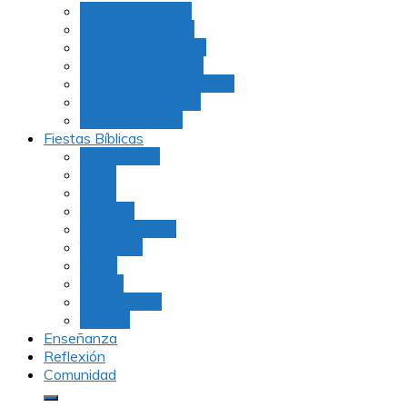
Julio Rubio (Dudu)
Martha Tarazona
Familia Barrios Lara
Familia Forero Díaz
Rocio Delvalle Quevedo
Moshe Hernández
Carolina Aguirre
Fiestas Bíblicas
Tu B’Shevat
Purim
Pesaj
Shavuot
Rosh Hashana
Yom Kipur
Sukot
Januca
Rosh Jodesh
Ayunos
Enseñanza
Reflexión
Comunidad