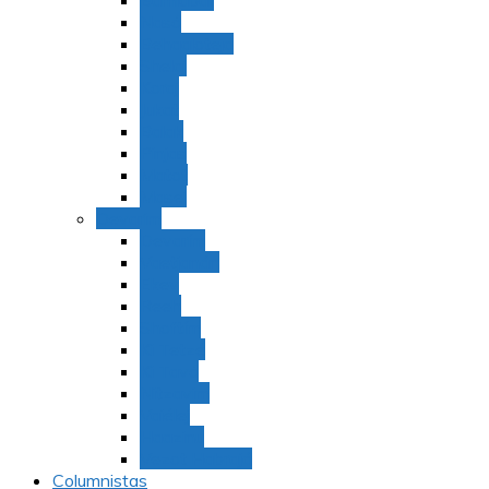
Bamidbar
Nasó
Behaaloteja
Shelaj
Koraj
Jukat
Balak
Pinjas
Matot
Masei
Devarim
Devarím
Vaetjanán
Ekev
Reeh
Shoftím
Ki Tetzé
Ki Tavó
Nitzavim
Vaiélej
Haazinu
Vezot Habrajá
Columnistas