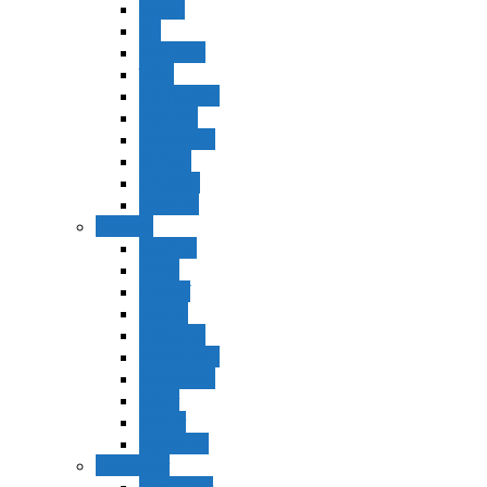
Vaerá
Bo
Beshalaj
Yitró
Mishpatím
Terumá
Tetzavéh
Ki Tisá
vayakel
pekudei
Vayikra
Vayikra
Tzav
Shminí
Tazria
Metzorá
Ajaréi Mot
Kedoshím
Emor
Behar
bejukotai
Bamidbar