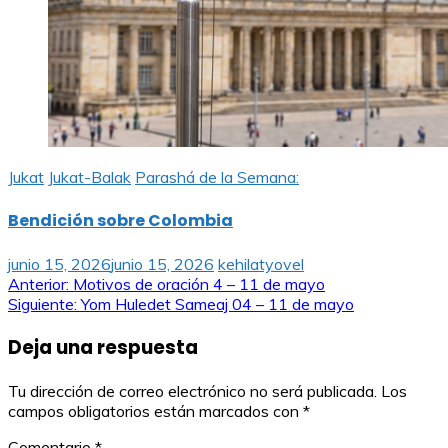
Jukat
Jukat-Balak
Parashá de la Semana:
Bendición sobre Colombia
junio 15, 2026
junio 15, 2026
kehilatyovel
Navegación
Anterior:
Motivos de oración 4 – 11 de mayo
Siguiente:
Yom Huledet Sameaj 04 – 11 de mayo
de
Deja una respuesta
entradas
Tu dirección de correo electrónico no será publicada.
Los
campos obligatorios están marcados con
*
Comentario
*