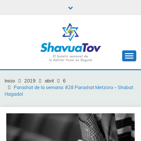
Saltar
al
contenido
Boletín Shavua Tov
BOLETÍN SHAVUA
TOV
Inicio
2019
abril
6
Parashat de la semana: #28 Parashat Metzora – Shabat
Hagadol