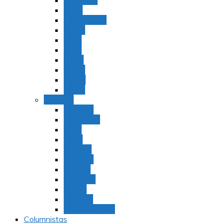
Bamidbar
Nasó
Behaaloteja
Shelaj
Koraj
Jukat
Balak
Pinjas
Matot
Masei
Devarim
Devarím
Vaetjanán
Ekev
Reeh
Shoftím
Ki Tetzé
Ki Tavó
Nitzavim
Vaiélej
Haazinu
Vezot Habrajá
Columnistas