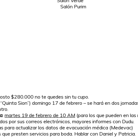
.m. Salón Verde
m. Salón Purim
costo $280.000 no te quedes sin tu cupo.
o “Quinta Sion”) domingo 17 de febrero – se hará en dos jornadas
tro.
va
:
martes 19 de febrero de 10 AM
(para los que pueden en la
dos por sus correos electrónicos, mayores informes con Dudu.
stas para actualizar los datos de evacuación médica (Medevac)
s que presten servicios para boda. Hablar con Daniel y Patricia.