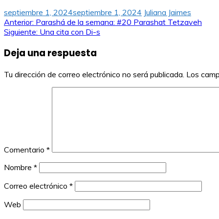
septiembre 1, 2024
septiembre 1, 2024
Juliana Jaimes
Navegación
Anterior:
Parashá de la semana: #20 Parashat Tetzaveh
Siguiente:
Una cita con Di-s
de
Deja una respuesta
entradas
Tu dirección de correo electrónico no será publicada.
Los camp
Comentario
*
Nombre
*
Correo electrónico
*
Web