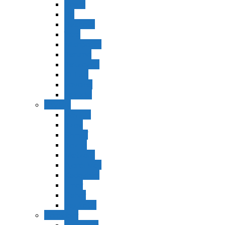
Vaerá
Bo
Beshalaj
Yitró
Mishpatím
Terumá
Tetzavéh
Ki Tisá
vayakel
pekudei
Vayikra
Vayikra
Tzav
Shminí
Tazria
Metzorá
Ajaréi Mot
Kedoshím
Emor
Behar
bejukotai
Bamidbar