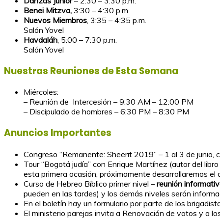
Danzas Junior
– 2:30 – 3:30 p
Benei Mitzva,
3:30 – 4:30 p.
Nuevos Miembros
, 3:35 – 4:35 p.m.
Salón Yovel
Havdaláh
, 5:00 – 7:30 p.m.
Salón Yovel
Nuestras Reuniones de Esta Semana
Miércoles:
– Reunión de Intercesión – 9:30 AM – 12:00 PM
– Discipulado de hombres – 6:30 PM – 8:30 PM
Anuncios Importantes
Congreso “Remanente: Sheerit 2019” – 1 al 3 de junio, 
Tour “Bogotá judía” con Enrique Martínez (autor del libr
esta primera ocasión, próximamente desarrollaremos el o
Curso de Hebreo Bíblico primer nivel –
reunión informati
pueden en las tardes) y los demás niveles serán informa
En el boletín hay un formulario por parte de los brigadi
El ministerio parejas invita a Renovación de votos y a lo