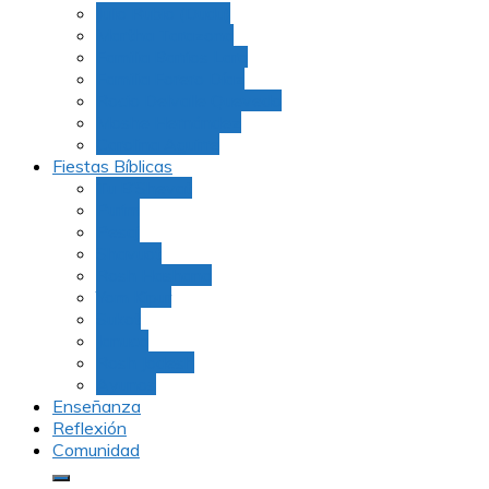
Julio Rubio (Dudu)
Martha Tarazona
Familia Barrios Lara
Familia Forero Díaz
Rocio Delvalle Quevedo
Moshe Hernández
Carolina Aguirre
Fiestas Bíblicas
Tu B’Shevat
Purim
Pesaj
Shavuot
Rosh Hashana
Yom Kipur
Sukot
Januca
Rosh Jodesh
Ayunos
Enseñanza
Reflexión
Comunidad