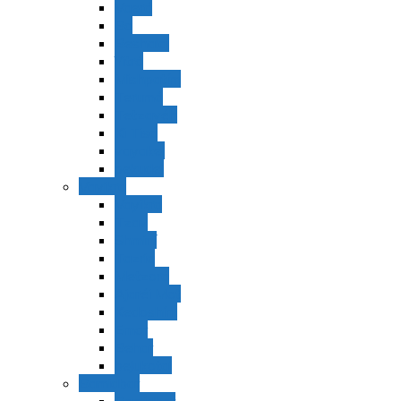
Vaerá
Bo
Beshalaj
Yitró
Mishpatím
Terumá
Tetzavéh
Ki Tisá
vayakel
pekudei
Vayikra
Vayikra
Tzav
Shminí
Tazria
Metzorá
Ajaréi Mot
Kedoshím
Emor
Behar
bejukotai
Bamidbar