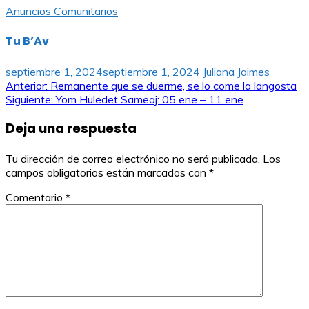
Anuncios Comunitarios
Tu B’Av
septiembre 1, 2024
septiembre 1, 2024
Juliana Jaimes
Navegación
Anterior:
Remanente que se duerme, se lo come la langosta
Siguiente:
Yom Huledet Sameaj: 05 ene – 11 ene
de
Deja una respuesta
entradas
Tu dirección de correo electrónico no será publicada.
Los
campos obligatorios están marcados con
*
Comentario
*