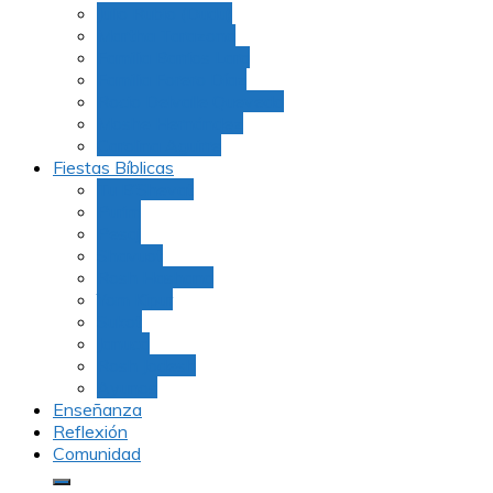
Julio Rubio (Dudu)
Martha Tarazona
Familia Barrios Lara
Familia Forero Díaz
Rocio Delvalle Quevedo
Moshe Hernández
Carolina Aguirre
Fiestas Bíblicas
Tu B’Shevat
Purim
Pesaj
Shavuot
Rosh Hashana
Yom Kipur
Sukot
Januca
Rosh Jodesh
Ayunos
Enseñanza
Reflexión
Comunidad