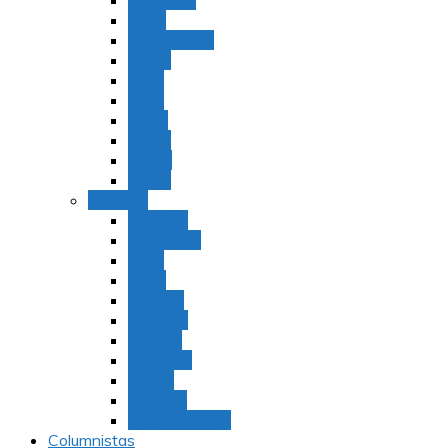
Bamidbar
Nasó
Behaaloteja
Shelaj
Koraj
Jukat
Balak
Pinjas
Matot
Masei
Devarim
Devarím
Vaetjanán
Ekev
Reeh
Shoftím
Ki Tetzé
Ki Tavó
Nitzavim
Vaiélej
Haazinu
Vezot Habrajá
Columnistas