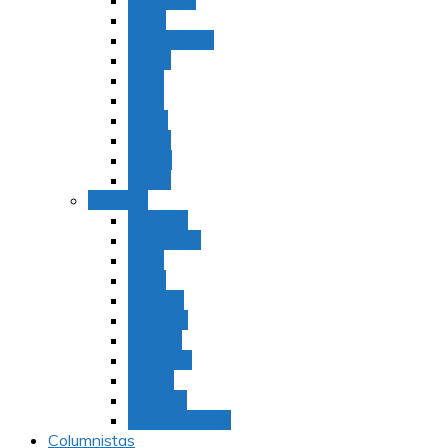
Bamidbar
Nasó
Behaaloteja
Shelaj
Koraj
Jukat
Balak
Pinjas
Matot
Masei
Devarim
Devarím
Vaetjanán
Ekev
Reeh
Shoftím
Ki Tetzé
Ki Tavó
Nitzavim
Vaiélej
Haazinu
Vezot Habrajá
Columnistas