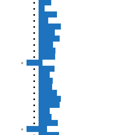
Vaerá
Bo
Beshalaj
Yitró
Mishpatím
Terumá
Tetzavéh
Ki Tisá
vayakel
pekudei
Vayikra
Vayikra
Tzav
Shminí
Tazria
Metzorá
Ajaréi Mot
Kedoshím
Emor
Behar
bejukotai
Bamidbar