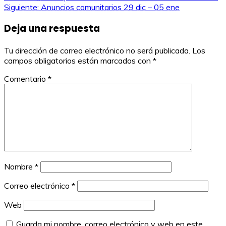
Navegación
Siguiente:
Anuncios comunitarios 29 dic – 05 ene
de
Deja una respuesta
entradas
Tu dirección de correo electrónico no será publicada.
Los
campos obligatorios están marcados con
*
Comentario
*
Nombre
*
Correo electrónico
*
Web
Guarda mi nombre, correo electrónico y web en este