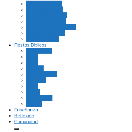
Julio Rubio (Dudu)
Martha Tarazona
Familia Barrios Lara
Familia Forero Díaz
Rocio Delvalle Quevedo
Moshe Hernández
Carolina Aguirre
Fiestas Bíblicas
Tu B’Shevat
Purim
Pesaj
Shavuot
Rosh Hashana
Yom Kipur
Sukot
Januca
Rosh Jodesh
Ayunos
Enseñanza
Reflexión
Comunidad