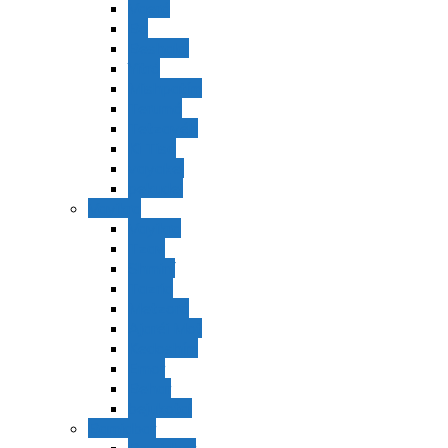
Vaerá
Bo
Beshalaj
Yitró
Mishpatím
Terumá
Tetzavéh
Ki Tisá
vayakel
pekudei
Vayikra
Vayikra
Tzav
Shminí
Tazria
Metzorá
Ajaréi Mot
Kedoshím
Emor
Behar
bejukotai
Bamidbar