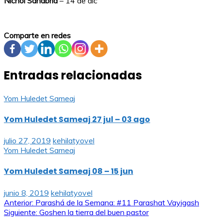
Nichol Sanabria
– 14 de dic
Comparte en redes
Entradas relacionadas
Yom Huledet Sameaj
Yom Huledet Sameaj 27 jul – 03 ago
julio 27, 2019
kehilatyovel
Yom Huledet Sameaj
Yom Huledet Sameaj 08 – 15 jun
junio 8, 2019
kehilatyovel
Navegación
Anterior:
Parashá de la Semana: #11 Parashat Vayigash
Siguiente:
Goshen la tierra del buen pastor