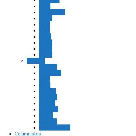
Bamidbar
Nasó
Behaaloteja
Shelaj
Koraj
Jukat
Balak
Pinjas
Matot
Masei
Devarim
Devarím
Vaetjanán
Ekev
Reeh
Shoftím
Ki Tetzé
Ki Tavó
Nitzavim
Vaiélej
Haazinu
Vezot Habrajá
Columnistas