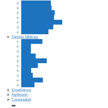
Julio Rubio (Dudu)
Martha Tarazona
Familia Barrios Lara
Familia Forero Díaz
Rocio Delvalle Quevedo
Moshe Hernández
Carolina Aguirre
Fiestas Bíblicas
Tu B’Shevat
Purim
Pesaj
Shavuot
Rosh Hashana
Yom Kipur
Sukot
Januca
Rosh Jodesh
Ayunos
Enseñanza
Reflexión
Comunidad