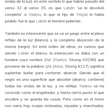
ondas de la luz), en este sentido lo que habría pasado del
verso 32 al verso 35, es que
Labán
“se la devolvió
completa” a
Yaakov
, lo que el hijo de
Yitzjak
le había
pedido, fue lo que
Labán
le terminó pidiendo.
También es interesante que se ve un juego entre el pleno
reflejo de la luz (blanco) y la completa absorción de la
misma (negro). En este orden de ideas, es curioso que
siendo
Labán
el blanco, la interacción se daba con un
hombre cuyo nombre יעקב (
Yaakov,
Strong H3290) que
proviene de la palabra עקב (
Akav
, Strong 6117) significa
suplantar, burlar, para contener, abarcar. Siendo que el
negro es una superficie que absorbe (abarca, contiene)
todas las ondas de la luz, y no refleja,
Yaakov
se ha
conocido como el engañador, y hasta cierto punto el que
encubre y se guarda las cosas. Pero como en el texto
nos narra, hay ovejas moteadas, rayadas y manchadas,