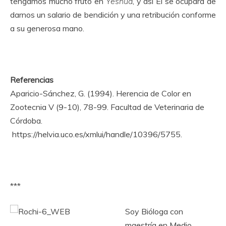
tengamos mucho fruto en
Yeshúa
, y así Él se ocupará de
darnos un salario de bendición y una retribución conforme
a su generosa mano.
Referencias
Aparicio-Sánchez, G. (1994). Herencia de Color en
Zootecnia V (9-10), 78-99. Facultad de Veterinaria de
Córdoba.
https://helvia.uco.es/xmlui/handle/10396/5755.
***
Soy Bióloga con
maestría en Medio