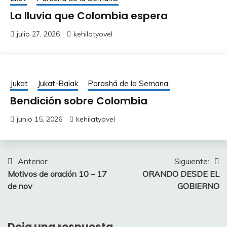
La lluvia que Colombia espera
julio 27, 2026
kehilatyovel
Jukat
Jukat-Balak
Parashá de la Semana:
Bendición sobre Colombia
junio 15, 2026
kehilatyovel
Navegación
Anterior:
Siguiente:
Motivos de oración 10 – 17
ORANDO DESDE EL
de
de nov
GOBIERNO
entradas
Deja una respuesta