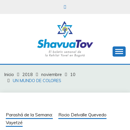
Saltar
al
contenido
Boletín Shavua Tov
BOLETÍN SHAVUA
TOV
Inicio
2018
noviembre
10
UN MUNDO DE COLORES
Parashá de la Semana:
Rocio Delvalle Quevedo
Vayetzé