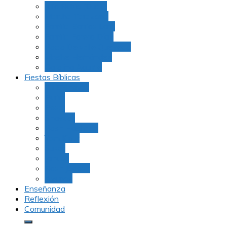
Julio Rubio (Dudu)
Martha Tarazona
Familia Barrios Lara
Familia Forero Díaz
Rocio Delvalle Quevedo
Moshe Hernández
Carolina Aguirre
Fiestas Bíblicas
Tu B’Shevat
Purim
Pesaj
Shavuot
Rosh Hashana
Yom Kipur
Sukot
Januca
Rosh Jodesh
Ayunos
Enseñanza
Reflexión
Comunidad