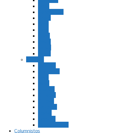
Bamidbar
Nasó
Behaaloteja
Shelaj
Koraj
Jukat
Balak
Pinjas
Matot
Masei
Devarim
Devarím
Vaetjanán
Ekev
Reeh
Shoftím
Ki Tetzé
Ki Tavó
Nitzavim
Vaiélej
Haazinu
Vezot Habrajá
Columnistas