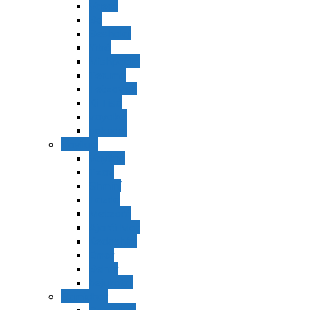
Vaerá
Bo
Beshalaj
Yitró
Mishpatím
Terumá
Tetzavéh
Ki Tisá
vayakel
pekudei
Vayikra
Vayikra
Tzav
Shminí
Tazria
Metzorá
Ajaréi Mot
Kedoshím
Emor
Behar
bejukotai
Bamidbar