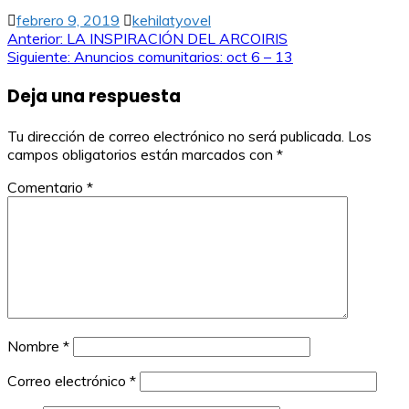
febrero 9, 2019
kehilatyovel
Navegación
Anterior:
LA INSPIRACIÓN DEL ARCOIRIS
Siguiente:
Anuncios comunitarios: oct 6 – 13
de
Deja una respuesta
entradas
Tu dirección de correo electrónico no será publicada.
Los
campos obligatorios están marcados con
*
Comentario
*
Nombre
*
Correo electrónico
*