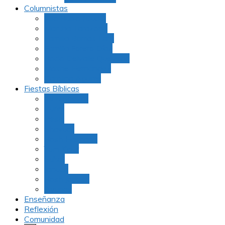
Columnistas
Julio Rubio (Dudu)
Martha Tarazona
Familia Barrios Lara
Familia Forero Díaz
Rocio Delvalle Quevedo
Moshe Hernández
Carolina Aguirre
Fiestas Bíblicas
Tu B’Shevat
Purim
Pesaj
Shavuot
Rosh Hashana
Yom Kipur
Sukot
Januca
Rosh Jodesh
Ayunos
Enseñanza
Reflexión
Comunidad