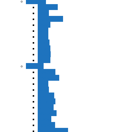
Bamidbar
Bamidbar
Nasó
Behaaloteja
Shelaj
Koraj
Jukat
Balak
Pinjas
Matot
Masei
Devarim
Devarím
Vaetjanán
Ekev
Reeh
Shoftím
Ki Tetzé
Ki Tavó
Nitzavim
Vaiélej
Haazinu
Vezot Habrajá