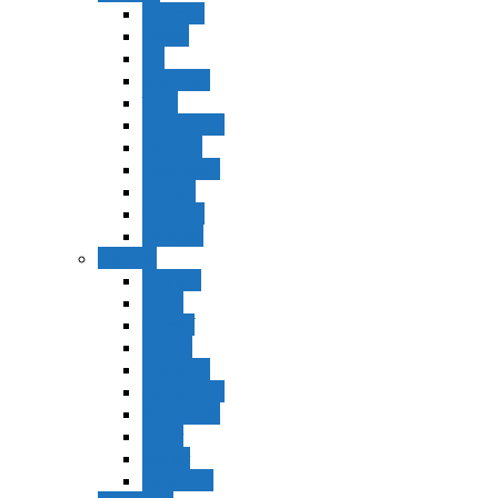
Shemot
Vaerá
Bo
Beshalaj
Yitró
Mishpatím
Terumá
Tetzavéh
Ki Tisá
vayakel
pekudei
Vayikra
Vayikra
Tzav
Shminí
Tazria
Metzorá
Ajaréi Mot
Kedoshím
Emor
Behar
bejukotai