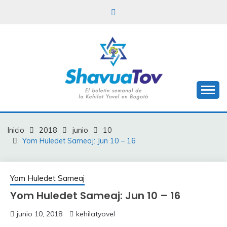
Saltar
al
contenido
Boletín Shavua Tov
BOLETÍN SHAVUA
TOV
Inicio
2018
junio
10
Yom Huledet Sameaj: Jun 10 – 16
Yom Huledet Sameaj
Yom Huledet Sameaj: Jun 10 – 16
junio 10, 2018
kehilatyovel