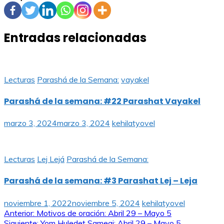
Entradas relacionadas
Lecturas
Parashá de la Semana:
vayakel
Parashá de la semana: #22 Parashat Vayakel
marzo 3, 2024
marzo 3, 2024
kehilatyovel
Lecturas
Lej Lejá
Parashá de la Semana:
Parashá de la semana: #3 Parashat Lej – Leja
noviembre 1, 2022
noviembre 5, 2024
kehilatyovel
Navegación
Anterior:
Motivos de oración: Abril 29 – Mayo 5
Siguiente:
Yom Huledet Sameaj: Abril 29 – Mayo 5