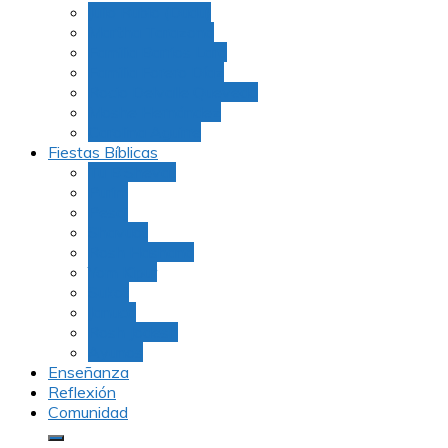
Julio Rubio (Dudu)
Martha Tarazona
Familia Barrios Lara
Familia Forero Díaz
Rocio Delvalle Quevedo
Moshe Hernández
Carolina Aguirre
Fiestas Bíblicas
Tu B’Shevat
Purim
Pesaj
Shavuot
Rosh Hashana
Yom Kipur
Sukot
Januca
Rosh Jodesh
Ayunos
Enseñanza
Reflexión
Comunidad