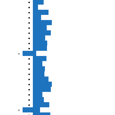
Vaerá
Bo
Beshalaj
Yitró
Mishpatím
Terumá
Tetzavéh
Ki Tisá
vayakel
pekudei
Vayikra
Vayikra
Tzav
Shminí
Tazria
Metzorá
Ajaréi Mot
Kedoshím
Emor
Behar
bejukotai
Bamidbar