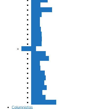
Bamidbar
Nasó
Behaaloteja
Shelaj
Koraj
Jukat
Balak
Pinjas
Matot
Masei
Devarim
Devarím
Vaetjanán
Ekev
Reeh
Shoftím
Ki Tetzé
Ki Tavó
Nitzavim
Vaiélej
Haazinu
Vezot Habrajá
Columnistas