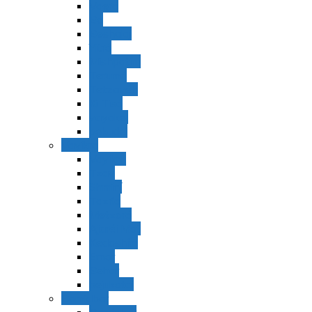
Vaerá
Bo
Beshalaj
Yitró
Mishpatím
Terumá
Tetzavéh
Ki Tisá
vayakel
pekudei
Vayikra
Vayikra
Tzav
Shminí
Tazria
Metzorá
Ajaréi Mot
Kedoshím
Emor
Behar
bejukotai
Bamidbar