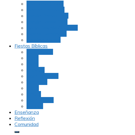
Julio Rubio (Dudu)
Martha Tarazona
Familia Barrios Lara
Familia Forero Díaz
Rocio Delvalle Quevedo
Moshe Hernández
Carolina Aguirre
Fiestas Bíblicas
Tu B’Shevat
Purim
Pesaj
Shavuot
Rosh Hashana
Yom Kipur
Sukot
Januca
Rosh Jodesh
Ayunos
Enseñanza
Reflexión
Comunidad