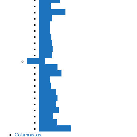
Bamidbar
Nasó
Behaaloteja
Shelaj
Koraj
Jukat
Balak
Pinjas
Matot
Masei
Devarim
Devarím
Vaetjanán
Ekev
Reeh
Shoftím
Ki Tetzé
Ki Tavó
Nitzavim
Vaiélej
Haazinu
Vezot Habrajá
Columnistas