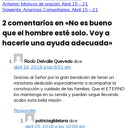
Navegación
Anterior:
Motivos de oración: Abril 15 – 21
Siguiente:
Anuncios Comunitarios: Abril 15 – 21
de
2 comentarios en «
No es bueno
entradas
que el hombre esté solo. Voy a
hacerle una ayuda adecuada
»
Rocío Delvalle Quevedo
dice:
abril 16, 2018 a las 8:51 am
Gracias al Señor por la gran bendición de tener un
ministerio dedicado especialmente a acompañar la
construcción y cuidado de las familias. Que el ETERNO
los mantenga en su senda y puedan seguir llevando
acabo esta bella misión.
Responder
patriciagildeluna
dice:
abril 20, 2018 a las 10:09 am