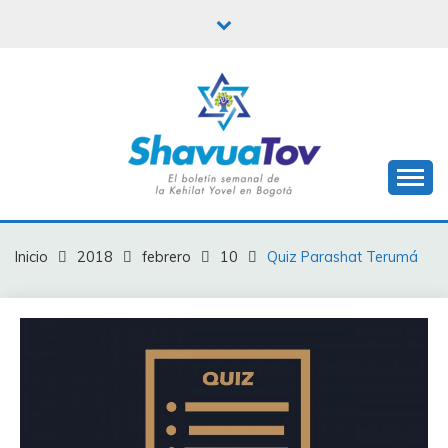
Saltar
al
contenido
Boletín Shavua Tov
BOLETÍN SHAVUA
TOV
Inicio
2018
febrero
10
Quiz Parashat Terumá