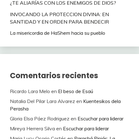
¿TE ALIARÍAS CON LOS ENEMIGOS DE DIOS?
INVOCANDO LA PROTECCION DIVINA: EN
SANTIDAD Y EN ORDEN PARA BENDECIR
La misericordia de HaShem hacia su pueblo
Comentarios recientes
Ricardo Lara Melo
en
El beso de Esaú
Natalia Del Pilar Lara Alvarez
en
Kuentesikos dela
Perasha
Gloria Elsa Páez Rodriguez
en
Escuchar para liderar
Mireya Herrera Silva
en
Escuchar para liderar
Maria Lucy Osorio Cortés
en
Parashá Pinjás: La