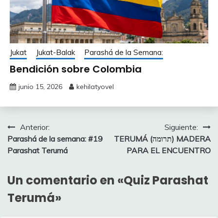
Jukat
Jukat-Balak
Parashá de la Semana:
Bendición sobre Colombia
junio 15, 2026
kehilatyovel
Navegación
Anterior:
Siguiente:
Parashá de la semana: #19
TERUMÁ (תרומה) MADERA
de
Parashat Terumá
PARA EL ENCUENTRO
entradas
Un comentario en «
Quiz Parashat
Terumá
»