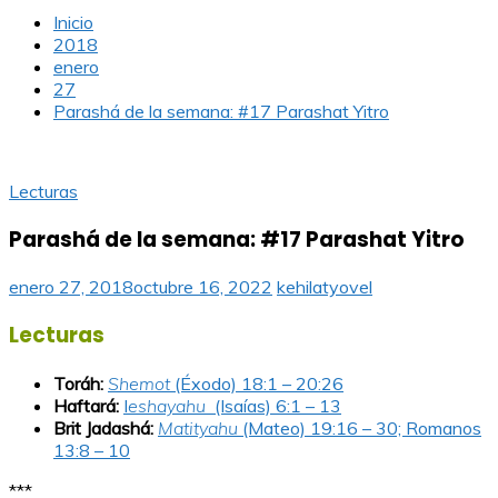
Inicio
2018
enero
27
Parashá de la semana: #17 Parashat Yitro
Lecturas
Parashá de la semana: #17 Parashat Yitro
enero 27, 2018
octubre 16, 2022
kehilatyovel
Lecturas
Toráh:
Shemot
(Éxodo) 18:1 – 20:26
Haftará:
I
eshayahu
(Isaías) 6:1 – 13
Brit Jadashá:
Matityahu
(Mateo) 19:16 – 30; Romanos
13:8 – 10
***