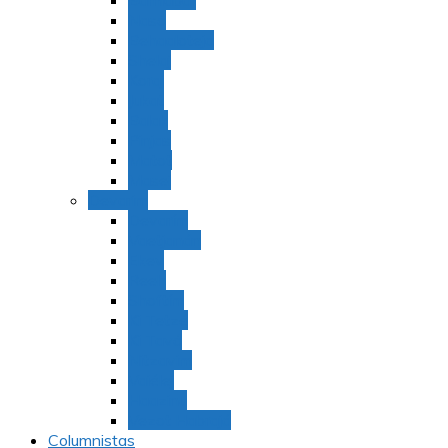
Bamidbar
Nasó
Behaaloteja
Shelaj
Koraj
Jukat
Balak
Pinjas
Matot
Masei
Devarim
Devarím
Vaetjanán
Ekev
Reeh
Shoftím
Ki Tetzé
Ki Tavó
Nitzavim
Vaiélej
Haazinu
Vezot Habrajá
Columnistas