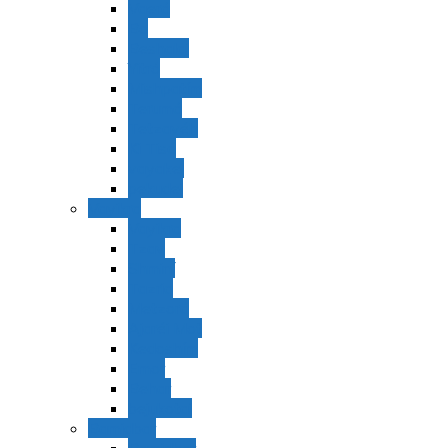
Vaerá
Bo
Beshalaj
Yitró
Mishpatím
Terumá
Tetzavéh
Ki Tisá
vayakel
pekudei
Vayikra
Vayikra
Tzav
Shminí
Tazria
Metzorá
Ajaréi Mot
Kedoshím
Emor
Behar
bejukotai
Bamidbar