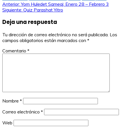
Navegación
Anterior:
Yom Huledet Sameaj: Enero 28 – Febrero 3
Siguiente:
Quiz Parashat Yitro
de
Deja una respuesta
entradas
Tu dirección de correo electrónico no será publicada.
Los
campos obligatorios están marcados con
*
Comentario
*
Nombre
*
Correo electrónico
*
Web