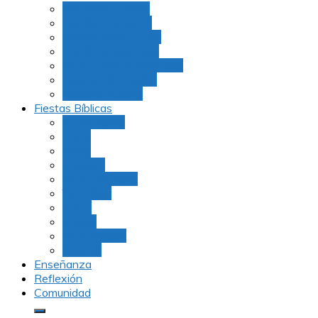
Julio Rubio (Dudu)
Martha Tarazona
Familia Barrios Lara
Familia Forero Díaz
Rocio Delvalle Quevedo
Moshe Hernández
Carolina Aguirre
Fiestas Bíblicas
Tu B’Shevat
Purim
Pesaj
Shavuot
Rosh Hashana
Yom Kipur
Sukot
Januca
Rosh Jodesh
Ayunos
Enseñanza
Reflexión
Comunidad