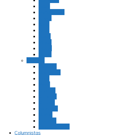
Bamidbar
Nasó
Behaaloteja
Shelaj
Koraj
Jukat
Balak
Pinjas
Matot
Masei
Devarim
Devarím
Vaetjanán
Ekev
Reeh
Shoftím
Ki Tetzé
Ki Tavó
Nitzavim
Vaiélej
Haazinu
Vezot Habrajá
Columnistas