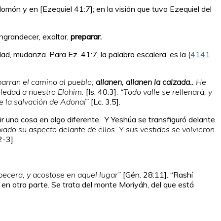
lomón y en [Ezequiel 41:7]; en la visión que tuvo Ezequiel del
ngrandecer, exaltar,
preparar.
idad, mudanza. Para Ez. 41:7, la palabra escalera, es la (
4141
barran el camino al pueblo;
allanen, allanen la calzada..
He
oledad a nuestro Elohim.
[Is. 40:3]
. “Todo valle se rellenará, y
ne la salvación de Adonaí”
[Lc. 3:5].
tir una cosa en algo diferente. Y Yeshúa se transfiguró delante
iado su aspecto delante de ellos. Y sus vestidos se volvieron
2-3].
abecera, y acostose en aquel lugar”
[Gén. 28:11]. “Rashí
o en otra parte. Se trata del monte Moriyáh, del que está