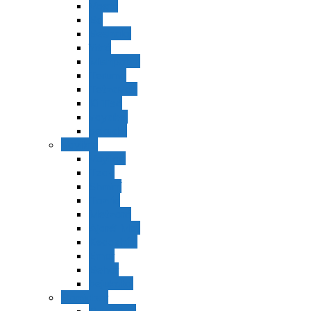
Vaerá
Bo
Beshalaj
Yitró
Mishpatím
Terumá
Tetzavéh
Ki Tisá
vayakel
pekudei
Vayikra
Vayikra
Tzav
Shminí
Tazria
Metzorá
Ajaréi Mot
Kedoshím
Emor
Behar
bejukotai
Bamidbar