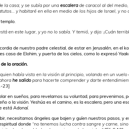
e la casa; y se subía por una
escalera
de caracol al del medio,
tutos… y habitaré en ella en medio de los hijos de Israel, y no 
 templo.
á en este lugar, y yo no lo sabía. Y temió, y dijo: ¡Cuán terri
icordia de nuestro padre celestial, de estar en Jerusalén, en el
s casa de Elohim, y puerta de los cielos, como lo expresó Yaak
de la oración.
 quien había visto en la visión al principio, volando en un vuel
 ahora
he salido
para hacerte comprender y darte entendimiento
1-23]
lar en sueños, para revelarnos su voluntad, para prevenirnos, pa
eño o la visión. Yeshúa es el camino, es la escalera, pero una 
e está Adonaí.
bir, necesitamos ángeles que bajen y guíen nuestros pasos, y es
espiritual donde
“no tenemos lucha contra sangre y carne, sino 