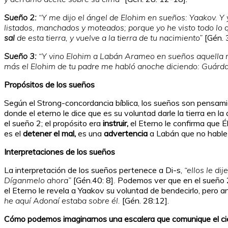
Sueño 2:
“Y me dijo el ángel de Elohim en sueños: Yaakov. Y 
listados, manchados y moteados; porque yo he visto todo lo q
sal
de esta tierra, y vuelve a la tierra de tu nacimiento”
[Gén. 
Sueño 3:
“Y vino Elohim a Labán Arameo en sueños aquella 
más el Elohim de tu padre me habló anoche diciendo: Guárda
Propósitos de los sueños
Según el Strong-concordancia bíblica, los sueños son pensamie
donde el eterno le dice que es su voluntad darle la tierra en
el sueño 2; el propósito era
instruir,
el Eterno le confirma que É
es el
detener el mal,
es una
advertencia
a Labán que no hable 
Interpretaciones de los sueños
La interpretación de los sueños pertenece a Di-s,
“ellos le di
Díganmelo ahora”
[Gén.40: 8]
.
Podemos ver que en el sueño 2 
el Eterno le revela a Yaakov su voluntad de bendecirlo, pero a
he aquí Adonaí estaba sobre él.
[Gén. 28:12].
Cómo podemos imaginarnos una escalera que comunique el ciel