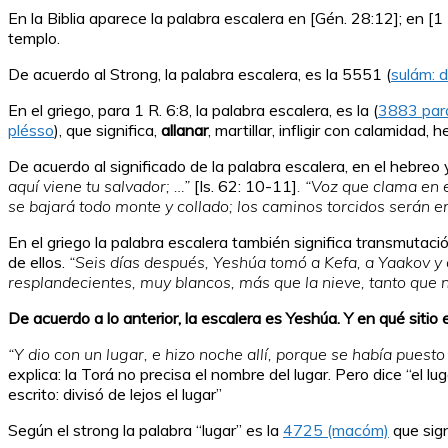
En la Biblia aparece la palabra escalera en [Gén. 28:12]; en [1
templo.
De acuerdo al Strong, la palabra escalera, es la 5551 (
sulám: 
En el griego, para 1 R. 6:8, la palabra escalera, es la (
3883 par
plésso
), que significa,
allanar
, martillar, infligir con calamidad, h
De acuerdo al significado de la palabra escalera, en el hebreo 
aquí viene tu salvador; …”
[Is. 62: 10-11]
. “Voz que clama en 
se bajará todo monte y collado; los caminos torcidos serán 
En el griego la palabra escalera también significa transmutació
de ellos.
“Seis días después, Yeshúa tomó a Kefa, a Yaakov y a
resplandecientes, muy blancos, más que la nieve, tanto que n
De acuerdo a lo anterior, la escalera es Yeshúa. Y en qué sitio
“Y dio con un lugar, e hizo noche allí, porque se había puesto
explica: la Torá no precisa el nombre del lugar. Pero dice “el 
escrito: divisó de lejos el lugar”
Según el strong la palabra “lugar” es la
4725 (macóm)
que sign