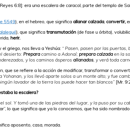
 Reyes 6:8]: era una escalera de caracol, parte del templo de Sa
de 5549
), en el hebreo, que significa
allanar calzada
,
convertir,
e
alalegué
), que significa
transmutación
(de fase u órbita), volubil
erida,
herir.
y el griego, nos lleva a Yeshúa:
“ Pasen, pasen por las puertas, 
el desierto:
Prepara
camino a Adonaí;
prepara
calzada
en la s
enderezados, y los caminos ásperos
allanados
, y verá toda car
n, que se refiere a la acción de modificar, transformar o conver
 Yohanan, y los llevó aparte solos a un monte alto; y fue camb
ingún lavador de la tierra los puede hacer tan blancos”
[Mr. 9:
 estaba la escalera?
 el sol. Y tomó una de las piedras del lugar, y la puso por su c
lugar”, lo que significa que ya lo conocemos, que ha sido nombrad
ifica aposento, casa, morada.