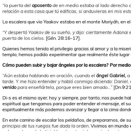
“la puerta del
aposento
de en medio estaba al lado derecho d
relación a esta casa que tú edificas, si anduvieras en mis esta
La escalera que vio Yaakov estaba en el monte Moriyáh, en el
“Y despertó Yaakov de su sueño, y dijo: ciertamente Adonai est
puerta de los cielos.
[Gén. 28:16-17].
Quienes hemos tenido el privilegio gracias al amor y a la miser
templo; hemos podido experimentar que realmente éste lugar e
Cómo pueden subir y bajar ángeles por la escalera? Por medio 
“Aún estaba hablando en oración, cuando el
ángel Gabriel,
a
tarde. Y me hizo entender y habló conmigo diciendo: Daniel,
venido
para enseñártela, porque eres bien amado…”
[Dn.9:2
Di-s es el mismo ayer, hoy y siempre, por tanto, nos puede hab
espiritual que tengamos para poder entender el mensaje, el su
espiritualmente más podemos avanzar y llegar a la cima dond
En este camino de escalar los peldaños, de prepararnos, de su
principio de tus ruegos fue dada la orden
. Vivimos en mundo 