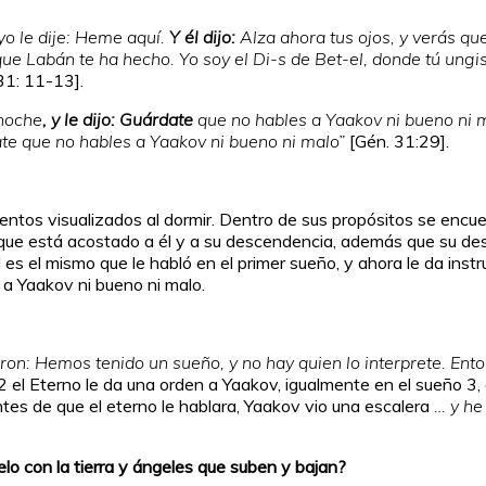
yo le dije: Heme aquí.
Y él dijo:
Alza ahora tus ojos, y verás q
ue Labán te ha hecho. Yo soy el Di-s de Bet-el, donde tú ungis
31: 11-13].
noche
, y le dijo:
Guárdate
que no hables a Yaakov ni bueno ni 
te que no hables a Yaakov ni bueno ni malo”
[Gén. 31:29].
ntos visualizados al dormir. Dentro de sus propósitos se encue
 la que está acostado a él y a su descendencia, además que su d
l es el mismo que le habló en el primer sueño, y ahora le da inst
a Yaakov ni bueno ni malo.
jeron: Hemos tenido un sueño, y no hay quien lo interprete. Ent
el Eterno le da una orden a Yaakov, igualmente en el sueño 3, 
ntes de que el eterno le hablara, Yaakov vio una escalera
… y he
o con la tierra y ángeles que suben y bajan?