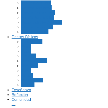
Julio Rubio (Dudu)
Martha Tarazona
Familia Barrios Lara
Familia Forero Díaz
Rocio Delvalle Quevedo
Moshe Hernández
Carolina Aguirre
Fiestas Bíblicas
Tu B’Shevat
Purim
Pesaj
Shavuot
Rosh Hashana
Yom Kipur
Sukot
Januca
Rosh Jodesh
Ayunos
Enseñanza
Reflexión
Comunidad