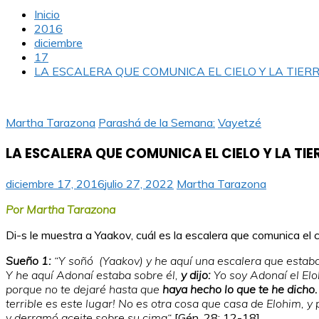
Inicio
2016
diciembre
17
LA ESCALERA QUE COMUNICA EL CIELO Y LA TIER
Martha Tarazona
Parashá de la Semana:
Vayetzé
LA ESCALERA QUE COMUNICA EL CIELO Y LA TIE
diciembre 17, 2016
julio 27, 2022
Martha Tarazona
Por Martha Tarazona
Di-s le muestra a Yaakov, cuál es la escalera que comunica el c
Sueño 1:
“Y soñó (Yaakov) y he aquí una escalera que estaba 
Y he aquí Adonaí estaba sobre él,
y dijo:
Yo soy Adonaí el Eloh
porque no te dejaré hasta que
haya hecho lo que te he dicho.
terrible es este lugar! No es otra cosa que casa de Elohim, y
y derramó aceite sobre su cima“
[Gén. 28: 12-18].