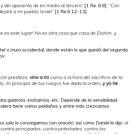
 y del aposento de en medio al tercero”
[1 Re. 6:8]
. “Con
dejaré a mi pueblo Israel”
[1 Re.6:12-13].
ble es este lugar! No es otra cosa que casa de Elohim, y
 kotel o muro occidental, donde están lo que quedó del segundo
ov.
o con presteza,
vino a mi
como a la hora del sacrificio de la
. Al principio de tus ruegos fue dada la orden
, y yo he
ra guiarnos, instruirnos, etc. Depende de la sensibilidad
escalera tiene varios peldaños y entre más crezcamos
o solo lo conseguimos con oración, así como Daniel le dijo:
al
contra principados, contra potestades, contra los