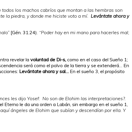
ue todos los machos cabríos que montan a las hembras son
te la piedra, y donde me hiciste voto a mí.
Levántate ahora
y
malo”
[Gén. 31:24)
. “Poder hay en mi mano para hacerles mal;
ntra revelar la
voluntad de Di-s,
como en el caso del Sueño 1;
escendencia será como el polvo de la tierra y se extenderá… En
rucciones:
Levántate ahora y sal…
En el sueño 3, el propósito
onces les dijo Yosef: No son de Elohim las interpretaciones?.
el Eterno le da una orden a Labán, sin embargo en el sueño 1,
 aquí ángeles de Elohim que subían y descendían por ella. Y