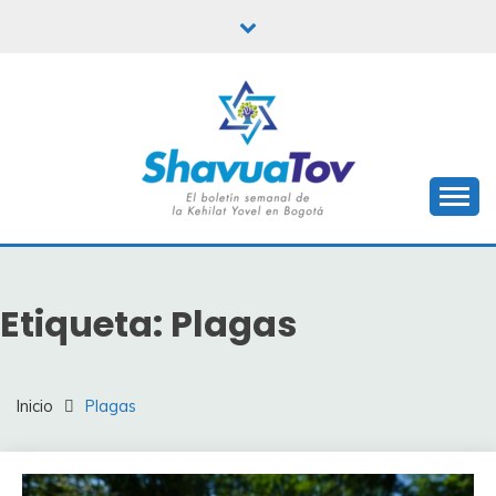
Saltar
al
contenido
Boletín Shavua Tov
BOLETÍN SHAVUA
TOV
Etiqueta:
Plagas
Inicio
Plagas