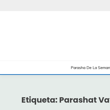
Saltar
al
contenido
Boletín Shavua Tov
BOLETÍN SHAVUA T
Parasha De La Sema
Etiqueta:
Parashat Va