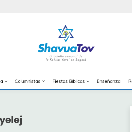
OV
na
Columnistas
Fiestas Bíblicas
Enseñanza
R
yelej