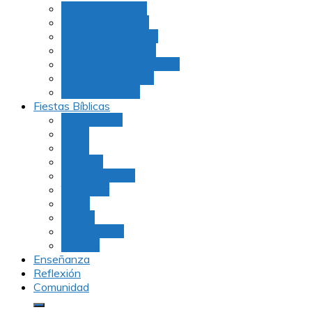
Julio Rubio (Dudu)
Martha Tarazona
Familia Barrios Lara
Familia Forero Díaz
Rocio Delvalle Quevedo
Moshe Hernández
Carolina Aguirre
Fiestas Bíblicas
Tu B’Shevat
Purim
Pesaj
Shavuot
Rosh Hashana
Yom Kipur
Sukot
Januca
Rosh Jodesh
Ayunos
Enseñanza
Reflexión
Comunidad