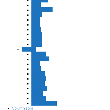
Bamidbar
Nasó
Behaaloteja
Shelaj
Koraj
Jukat
Balak
Pinjas
Matot
Masei
Devarim
Devarím
Vaetjanán
Ekev
Reeh
Shoftím
Ki Tetzé
Ki Tavó
Nitzavim
Vaiélej
Haazinu
Vezot Habrajá
Columnistas