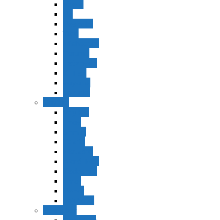
Vaerá
Bo
Beshalaj
Yitró
Mishpatím
Terumá
Tetzavéh
Ki Tisá
vayakel
pekudei
Vayikra
Vayikra
Tzav
Shminí
Tazria
Metzorá
Ajaréi Mot
Kedoshím
Emor
Behar
bejukotai
Bamidbar