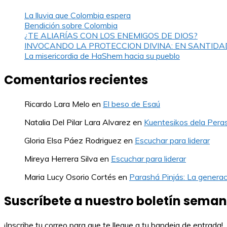
La lluvia que Colombia espera
Bendición sobre Colombia
¿TE ALIARÍAS CON LOS ENEMIGOS DE DIOS?
INVOCANDO LA PROTECCION DIVINA: EN SANTIDA
La misericordia de HaShem hacia su pueblo
Comentarios recientes
Ricardo Lara Melo
en
El beso de Esaú
Natalia Del Pilar Lara Alvarez
en
Kuentesikos dela Pera
Gloria Elsa Páez Rodriguez
en
Escuchar para liderar
Mireya Herrera Silva
en
Escuchar para liderar
Maria Lucy Osorio Cortés
en
Parashá Pinjás: La generac
Suscríbete a nuestro boletín seman
¡Inscribe tu correo para que te llegue a tu bandeja de entrada!