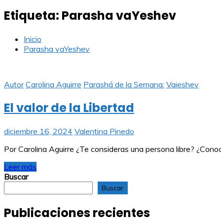
Etiqueta:
Parasha vaYeshev
Inicio
Parasha vaYeshev
Autor
Carolina Aguirre
Parashá de la Semana:
Vaieshev
El valor de la Libertad
diciembre 16, 2024
Valentina Pinedo
Por Carolina Aguirre ¿Te consideras una persona libre? ¿Cono
Leer más
Buscar
Buscar
Publicaciones recientes