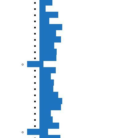
Vaerá
Bo
Beshalaj
Yitró
Mishpatím
Terumá
Tetzavéh
Ki Tisá
vayakel
pekudei
Vayikra
Vayikra
Tzav
Shminí
Tazria
Metzorá
Ajaréi Mot
Kedoshím
Emor
Behar
bejukotai
Bamidbar