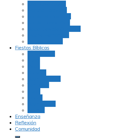
Julio Rubio (Dudu)
Martha Tarazona
Familia Barrios Lara
Familia Forero Díaz
Rocio Delvalle Quevedo
Moshe Hernández
Carolina Aguirre
Fiestas Bíblicas
Tu B’Shevat
Purim
Pesaj
Shavuot
Rosh Hashana
Yom Kipur
Sukot
Januca
Rosh Jodesh
Ayunos
Enseñanza
Reflexión
Comunidad