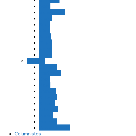
Bamidbar
Nasó
Behaaloteja
Shelaj
Koraj
Jukat
Balak
Pinjas
Matot
Masei
Devarim
Devarím
Vaetjanán
Ekev
Reeh
Shoftím
Ki Tetzé
Ki Tavó
Nitzavim
Vaiélej
Haazinu
Vezot Habrajá
Columnistas