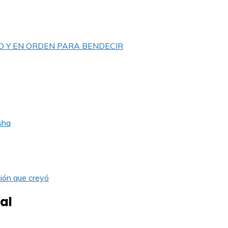
D Y EN ORDEN PARA BENDECIR
sha
ión que creyó
al