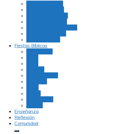
Julio Rubio (Dudu)
Martha Tarazona
Familia Barrios Lara
Familia Forero Díaz
Rocio Delvalle Quevedo
Moshe Hernández
Carolina Aguirre
Fiestas Bíblicas
Tu B’Shevat
Purim
Pesaj
Shavuot
Rosh Hashana
Yom Kipur
Sukot
Januca
Rosh Jodesh
Ayunos
Enseñanza
Reflexión
Comunidad