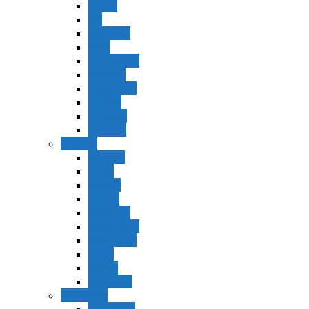
Vaerá
Bo
Beshalaj
Yitró
Mishpatím
Terumá
Tetzavéh
Ki Tisá
vayakel
pekudei
Vayikra
Vayikra
Tzav
Shminí
Tazria
Metzorá
Ajaréi Mot
Kedoshím
Emor
Behar
bejukotai
Bamidbar