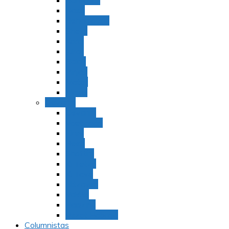
Bamidbar
Nasó
Behaaloteja
Shelaj
Koraj
Jukat
Balak
Pinjas
Matot
Masei
Devarim
Devarím
Vaetjanán
Ekev
Reeh
Shoftím
Ki Tetzé
Ki Tavó
Nitzavim
Vaiélej
Haazinu
Vezot Habrajá
Columnistas