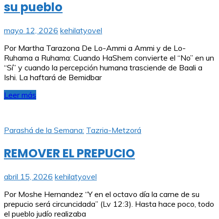
su pueblo
mayo 12, 2026
kehilatyovel
Por Martha Tarazona De Lo-Ammi a Ammi y de Lo-
Ruhama a Ruhama: Cuando HaShem convierte el “No” en un
“Sí” y cuando la percepción humana trasciende de Baali a
Ishi. La haftará de Bemidbar
Leer más
Parashá de la Semana:
Tazria-Metzorá
REMOVER EL PREPUCIO
abril 15, 2026
kehilatyovel
Por Moshe Hernandez “Y en el octavo día la carne de su
prepucio será circuncidada” (Lv 12:3). Hasta hace poco, todo
el pueblo judío realizaba