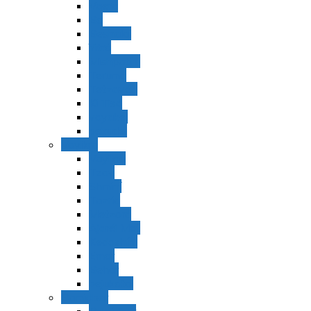
Vaerá
Bo
Beshalaj
Yitró
Mishpatím
Terumá
Tetzavéh
Ki Tisá
vayakel
pekudei
Vayikra
Vayikra
Tzav
Shminí
Tazria
Metzorá
Ajaréi Mot
Kedoshím
Emor
Behar
bejukotai
Bamidbar