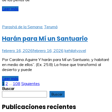
Leer más
Parashá de la Semana:
Terumá
Harán para Mí un Santuario
febrero 16, 2026
febrero 16, 2026
kehilatyovel
Por Carolina Aguirre Y harán para Mí un Santuario, y habitaré
en medio de ellos”. (Ex. 25:8) La frase que transformó al
desierto y puede
Leer más
Paginación
1
2
…
108
Siguientes
Buscar
de
Buscar
entradas
Publicaciones recientes