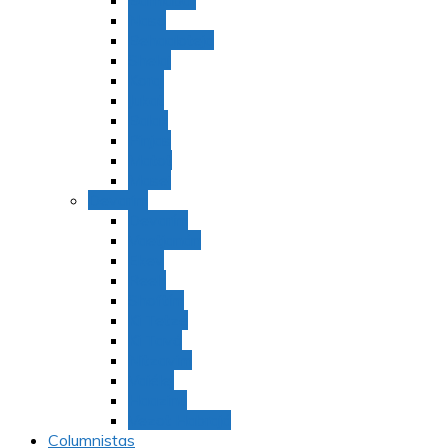
Bamidbar
Nasó
Behaaloteja
Shelaj
Koraj
Jukat
Balak
Pinjas
Matot
Masei
Devarim
Devarím
Vaetjanán
Ekev
Reeh
Shoftím
Ki Tetzé
Ki Tavó
Nitzavim
Vaiélej
Haazinu
Vezot Habrajá
Columnistas