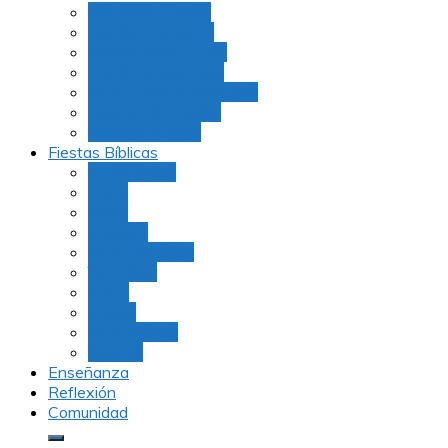
Julio Rubio (Dudu)
Martha Tarazona
Familia Barrios Lara
Familia Forero Díaz
Rocio Delvalle Quevedo
Moshe Hernández
Carolina Aguirre
Fiestas Bíblicas
Tu B’Shevat
Purim
Pesaj
Shavuot
Rosh Hashana
Yom Kipur
Sukot
Januca
Rosh Jodesh
Ayunos
Enseñanza
Reflexión
Comunidad